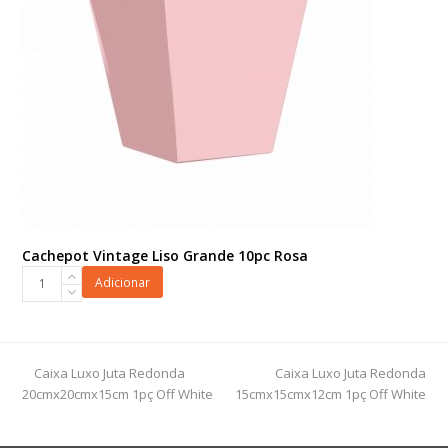
Cachepot Vintage Liso Grande 10pc Rosa
Cachepot
Adicionar
Vintage
Liso
Grande
10pc
previous
next
Caixa Luxo Juta Redonda
Caixa Luxo Juta Redonda
Rosa
post:
post:
20cmx20cmx15cm 1pç Off White
15cmx15cmx12cm 1pç Off White
quantidade