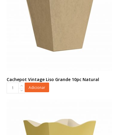
Cachepot Vintage Liso Grande 10pc Natural
Cachepot
Adicionar
Vintage
Liso
Grande
10pc
Natural
quantidade