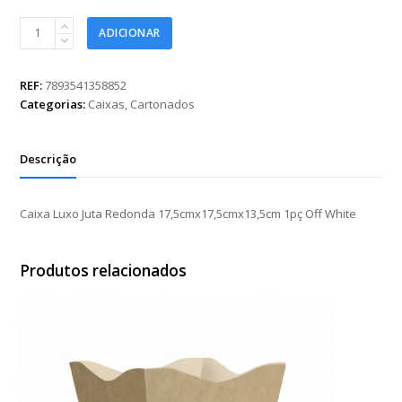
Caixa
ADICIONAR
Luxo
Juta
Redonda
REF:
7893541358852
17,5cmx17,5cmx13,5cm
Categorias:
Caixas
,
Cartonados
1pç
Off
White
Descrição
quantidade
Caixa Luxo Juta Redonda 17,5cmx17,5cmx13,5cm 1pç Off White
Produtos relacionados