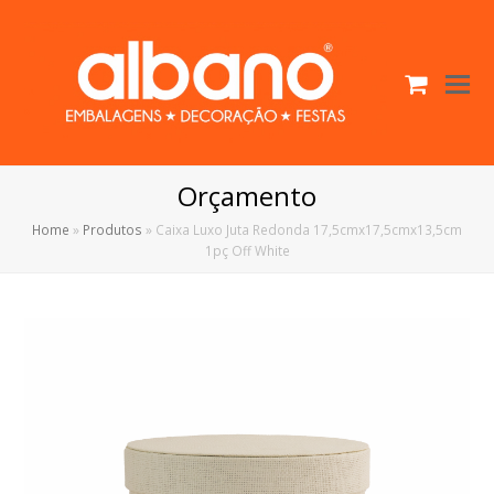
Cart
O
Mo
M
Orçamento
Home
»
Produtos
»
Caixa Luxo Juta Redonda 17,5cmx17,5cmx13,5cm
1pç Off White