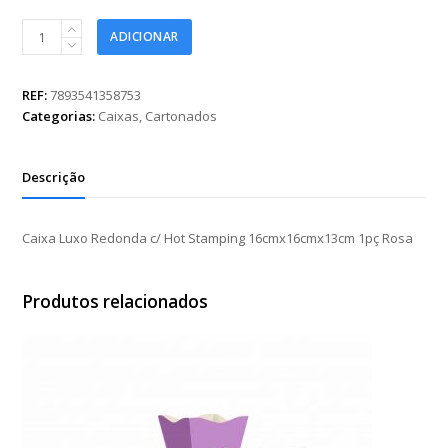
Caixa
ADICIONAR
Luxo
Redonda
c/
REF:
7893541358753
Hot
Categorias:
Caixas
,
Cartonados
Stamping
16cmx16cmx13cm
1pç
Descrição
Rosa
quantidade
Caixa Luxo Redonda c/ Hot Stamping 16cmx16cmx13cm 1pç Rosa
Produtos relacionados