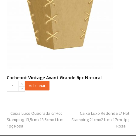
Cachepot Vintage Avant Grande 6pc Natural
Cachepot
Adicionar
Vintage
Avant
Grande
6pc
previous
next
Caixa Luxo Quadrada c/ Hot
Caixa Luxo Redonda c/ Hot
Natural
post:
post:
Stamping 13,5cmx13,5cmx11cm
Stamping 21cmx21cmx17cm 1pç
quantidade
1pç Rosa
Rosa