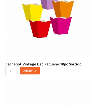
Cachepot Vintage Liso Pequeno 10pc Sortido
Cachepot
Adicionar
Vintage
Liso
Pequeno
10pc
Sortido
quantidade