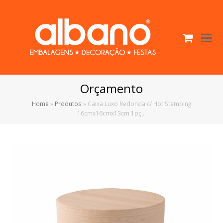
Cart
O
Mo
M
Orçamento
Home
»
Produtos
»
Caixa Luxo Redonda c/ Hot Stamping
16cmx16cmx13cm 1pç…