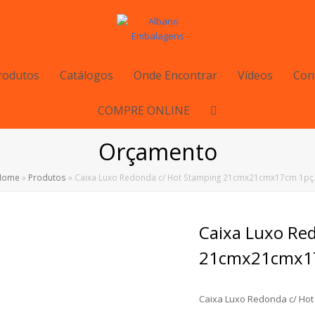
rodutos
Catálogos
Onde Encontrar
Vídeos
Con
COMPRE ONLINE
Orçamento
Home
»
Produtos
»
Caixa Luxo Redonda c/ Hot Stamping 21cmx21cmx17cm 1p
Caixa Luxo Re
21cmx21cmx17
Caixa Luxo Redonda c/ Ho