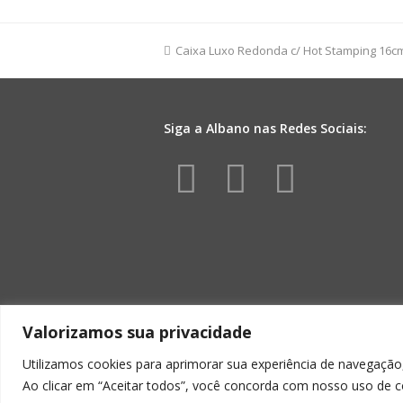
Liso
Mini
10pc
previous
Caixa Luxo Redonda c/ Hot Stamping 16
Amarelo
post:
quantidade
Siga a Albano nas Redes Sociais:
Facebook
Instagr
Yout
Valorizamos sua privacidade
Utilizamos cookies para aprimorar sua experiência de navegação,
Ao clicar em “Aceitar todos”, você concorda com nosso uso de c
ALBA