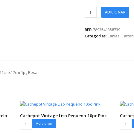
Caixa
ADICIONAR
Luxo
Redonda
c/
REF:
7893541358739
Hot
Categorias:
Caixas
,
Carto
Stamping
21cmx21cmx17cm
1pç
Rosa
quantidade
x21cmx17cm 1pç Rosa
relo
Cachepot Vintage Liso Pequeno 10pc Pink
Cachep
Cachepot
Cachep
Adicionar
Vintage
Vintage