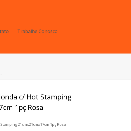
tato
Trabalhe Conosco
ç…
donda c/ Hot Stamping
cm 1pç Rosa
t Stamping 21cmx21cmx17cm 1pç Rosa