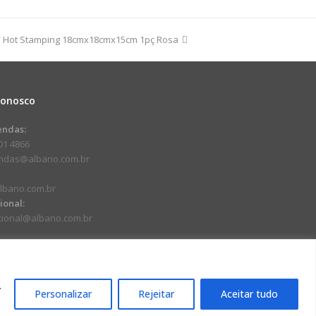
/ Hot Stamping 18cmx18cmx15cm 1pç Rosa
dade
Conosco
endas:
01 4866
endas@albano.com.br
lbano.com.br
cional:
ucional@albano.com.br
.
Personalizar
Rejeitar
Aceitar tudo
17-92