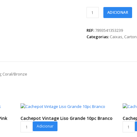
Caixa
ADICIONAR
Rígida
Redonda
Love
REF:
7893541353239
19,5cmx15cm
Categorias:
Caixas
,
Carto
1pç
Coral/Bronze
quantidade
ç Coral/Bronze
Pink
Cachepot Vintage Liso Grande 10pc Branco
Cachep
Cachepot
Cachep
Adicionar
Vintage
Vintage