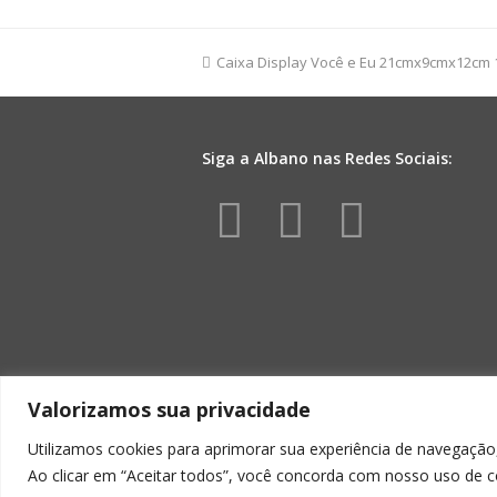
Liso
Pequeno
10pc
previous
Caixa Display Você e Eu 21cmx9cmx12cm
Pink
post:
quantidade
Siga a Albano nas Redes Sociais:
Facebook
Instagr
Yout
Valorizamos sua privacidade
Utilizamos cookies para aprimorar sua experiência de navegação,
Ao clicar em “Aceitar todos”, você concorda com nosso uso de c
ALBA