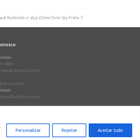
quê Redonda c/ alça 22cmx15cm 1pç Preta
dade
Conosco
endas:
01 4866
endas@albano.com.br
lbano.com.br
cional:
ucional@albano.com.br
.
Personalizar
Rejeitar
Aceitar tudo
17-92