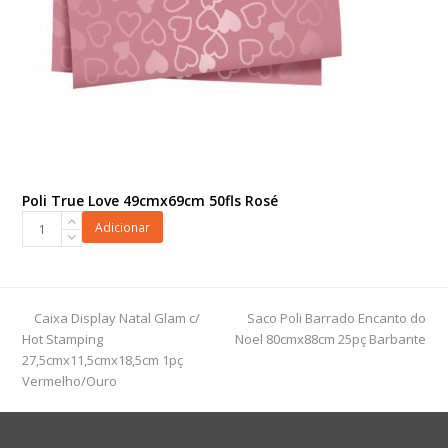
Poli True Love 49cmx69cm 50fls Rosé
Poli
Adicionar
True
Love
49cmx69cm
50fls
previous
next
Caixa Display Natal Glam c/
Saco Poli Barrado Encanto do
Rosé
post:
post:
Hot Stamping
Noel 80cmx88cm 25pç Barbante
quantidade
27,5cmx11,5cmx18,5cm 1pç
Vermelho/Ouro