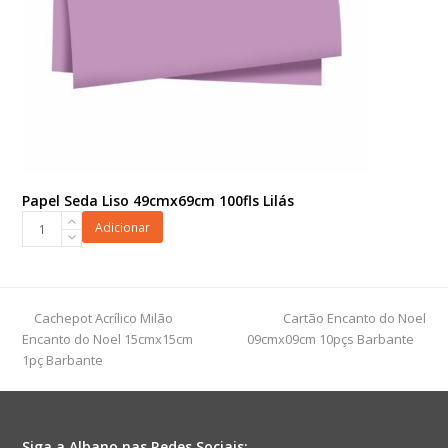
Papel Seda Liso 49cmx69cm 100fls Lilás
Papel
Adicionar
Seda
Liso
49cmx69cm
100fls
previous
next
Cachepot Acrílico Milão
Cartão Encanto do Noel
Lilás
post:
post:
Encanto do Noel 15cmx15cm
09cmx09cm 10pçs Barbante
quantidade
1pç Barbante
Siga a Albano nas Redes Sociais: