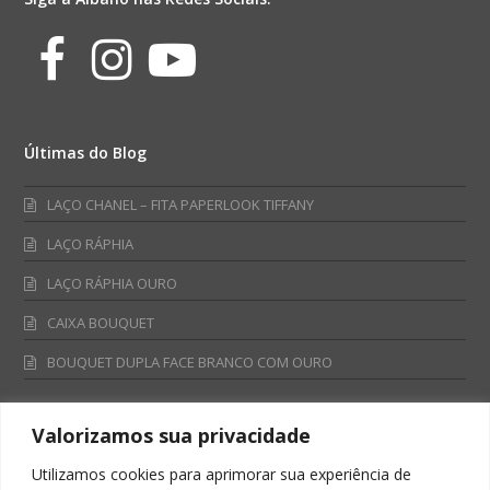
Facebook
Instagram
Youtube
Últimas do Blog
LAÇO CHANEL – FITA PAPERLOOK TIFFANY
LAÇO RÁPHIA
LAÇO RÁPHIA OURO
CAIXA BOUQUET
BOUQUET DUPLA FACE BRANCO COM OURO
Valorizamos sua privacidade
Fale Conosco
Utilizamos cookies para aprimorar sua experiência de
Televendas: