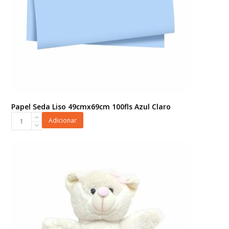
Papel Seda Liso 49cmx69cm 100fls Azul Claro
Papel
Adicionar
Seda
Liso
49cmx69cm
100fls
Azul
Claro
quantidade