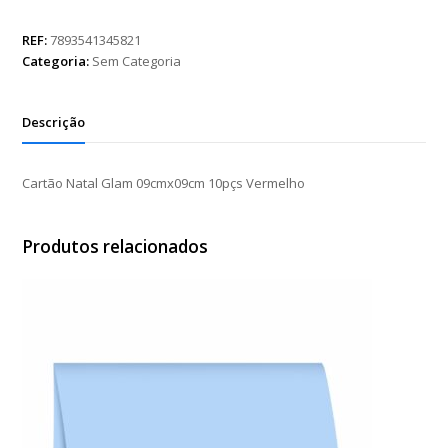
Glam
09cmx09cm
REF:
7893541345821
10pçs
Categoria:
Sem Categoria
Vermelho
quantidade
Descrição
Cartão Natal Glam 09cmx09cm 10pçs Vermelho
Produtos relacionados