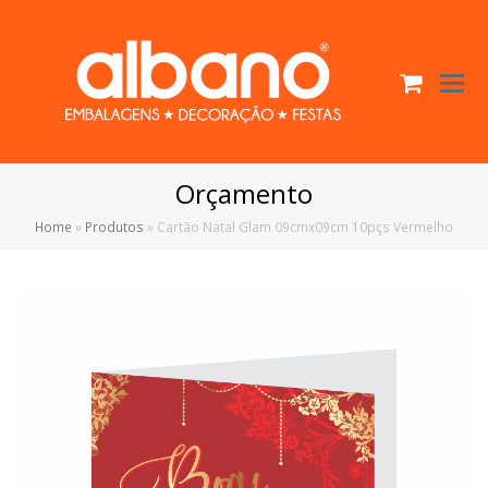
Cart
O
Mo
M
Orçamento
Home
»
Produtos
»
Cartão Natal Glam 09cmx09cm 10pçs Vermelho