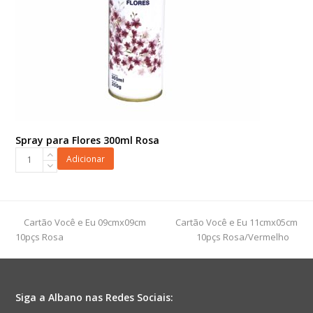
Spray para Flores 300ml Rosa
Spray
Adicionar
para
Flores
300ml
Rosa
previous
next
Cartão Você e Eu 09cmx09cm
Cartão Você e Eu 11cmx05cm
quantidade
post:
post:
10pçs Rosa
10pçs Rosa/Vermelho
Siga a Albano nas Redes Sociais: