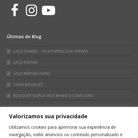
Facebook
Instagram
Youtube
Últimas do Blog
LAÇO CHANEL – FITA PAPERLOOK TIFFANY
LAÇO RÁPHIA
LAÇO RÁPHIA OURO
CAIXA BOUQUET
BOUQUET DUPLA FACE BRANCO COM OURO
Valorizamos sua privacidade
Fale Conosco
Utilizamos cookies para aprimorar sua experiência de
Televendas:
navegação, exibir anúncios ou conteúdo personalizado e
0800 701 4866