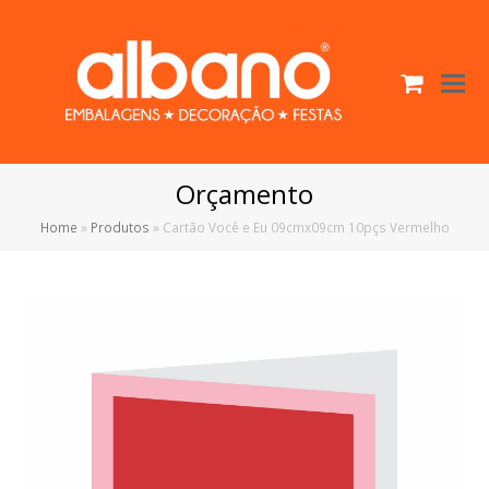
Cart
O
Mo
M
Orçamento
Home
»
Produtos
»
Cartão Você e Eu 09cmx09cm 10pçs Vermelho