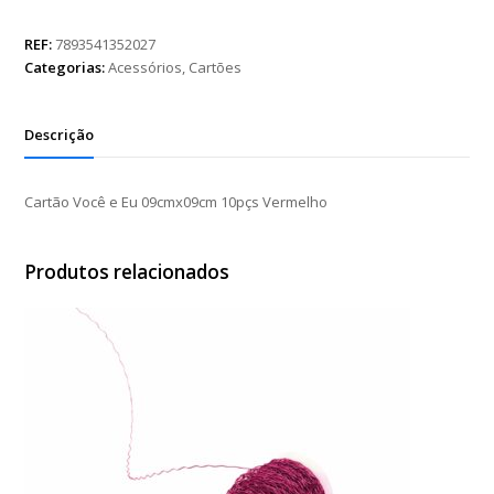
e
Eu
REF:
7893541352027
09cmx09cm
Categorias:
Acessórios
,
Cartões
10pçs
Vermelho
quantidade
Descrição
Cartão Você e Eu 09cmx09cm 10pçs Vermelho
Produtos relacionados