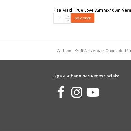
Fita Maxi True Love 32mmx100m Ver
Fita
Adicionar
Maxi
True
Love
32mmx100m
Vermelho
previous
Cachepot Kraft Amsterdam Ondulado 12c
quantidade
post:
Siga a Albano nas Redes Sociais:
Facebook
Instagr
Yout