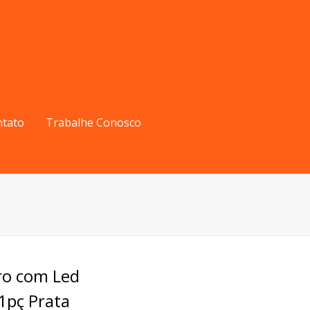
ntato
Trabalhe Conosco
dro com Led
pç Prata