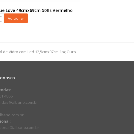
rue Love 49cmx69cm 50fls Vermelho
Adicionar
9cm
ho
al de Vidro com Led 12,5cmx07cm 1pç Ouro
dade
Conosco
endas:
01 4866
endas@albano.com.br
lbano.com.br
cional:
ucional@albano.com.br