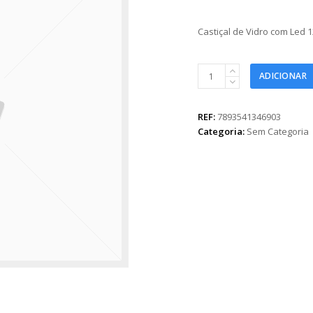
Castiçal de Vidro com Led 
Castiçal
ADICIONAR
de
Vidro
com
REF:
7893541346903
Led
Categoria:
Sem Categoria
12,5cmx07cm
1pç
Prata
quantidade