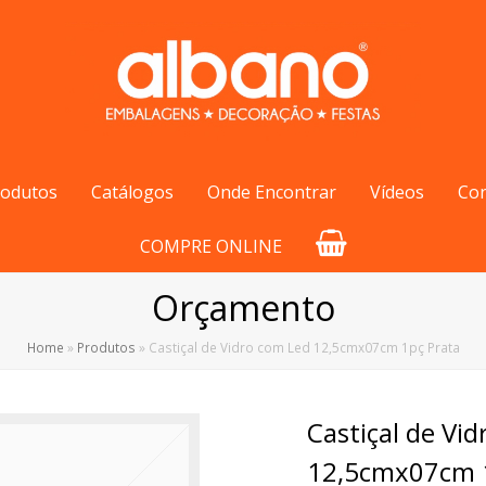
rodutos
Catálogos
Onde Encontrar
Vídeos
Co
COMPRE ONLINE
Orçamento
Home
»
Produtos
»
Castiçal de Vidro com Led 12,5cmx07cm 1pç Prata
Castiçal de Vi
12,5cmx07cm 1