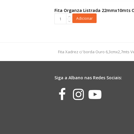
Fita Organza Listrada 22mmx10mts 
Fita
Adicionar
Organza
Listrada
22mmx10mts
Ouro
quantidade
previous
Fita Xadrez c/ borda Ouro 6,3cmx2,7mts 
post:
Siga a Albano nas Redes Sociais:
Facebook
Instagr
Yout