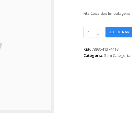
Fita Casa das Embalagens
Fita
ADICIONAR
Casa
das
Embalagens
REF:
7893541374418
16mmx50m
Categoria:
Sem Categoria
Lilás
quantidade