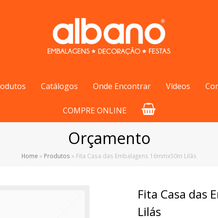
rodutos
Catálogos
Onde Encontrar
Vídeos
Co
COMPRE ONLINE
Orçamento
Home
»
Produtos
»
Fita Casa das Embalagens 16mmx50m Lilás
Fita Casa da
Lilás