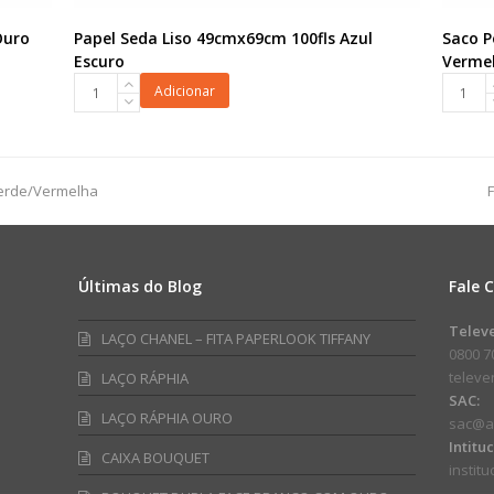
Ouro
Papel Seda Liso 49cmx69cm 100fls Azul
Saco P
Escuro
Verme
Papel
Saco
Adicionar
Seda
Poli
Liso
Eterno
49cmx69cm
Amor
100fls
60cmx8
Verde/Vermelha
Azul
25pç
Escuro
Vermel
quantidade
quanti
Últimas do Blog
Fale 
am
ube
Telev
LAÇO CHANEL – FITA PAPERLOOK TIFFANY
0800 7
telev
LAÇO RÁPHIA
SAC:
LAÇO RÁPHIA OURO
sac@a
Intitu
CAIXA BOUQUET
instit