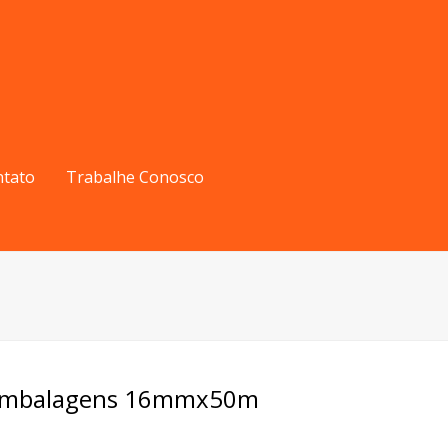
ntato
Trabalhe Conosco
s Embalagens 16mmx50m