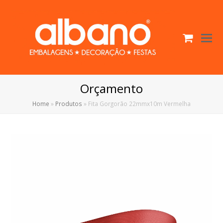
Cart
O
Mo
M
Orçamento
Home
»
Produtos
»
Fita Gorgorão 22mmx10m Vermelha