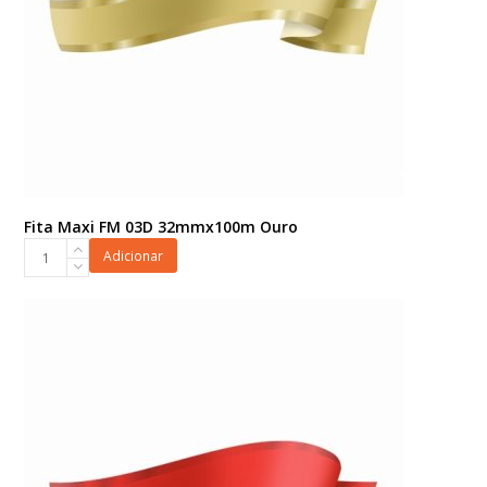
Fita Maxi FM 03D 32mmx100m Ouro
Fita
Adicionar
Maxi
FM
03D
32mmx100m
Ouro
quantidade