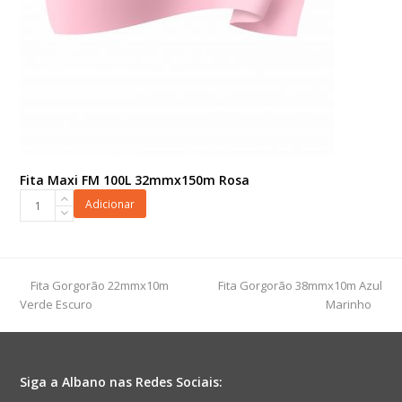
Fita Maxi FM 100L 32mmx150m Rosa
Fita
Adicionar
Maxi
FM
100L
32mmx150m
previous
next
Fita Gorgorão 22mmx10m
Fita Gorgorão 38mmx10m Azul
Rosa
post:
post:
Verde Escuro
Marinho
quantidade
Siga a Albano nas Redes Sociais: