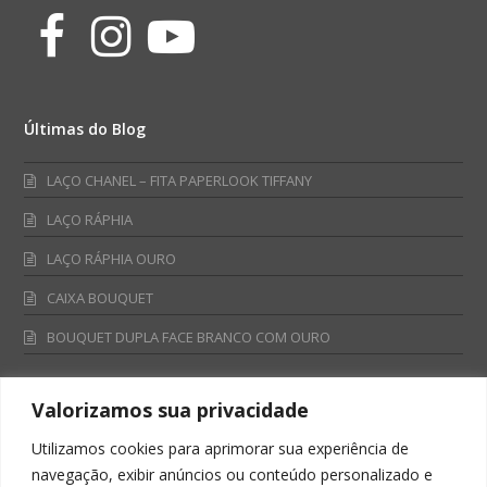
Facebook
Instagram
Youtube
Últimas do Blog
LAÇO CHANEL – FITA PAPERLOOK TIFFANY
LAÇO RÁPHIA
LAÇO RÁPHIA OURO
CAIXA BOUQUET
BOUQUET DUPLA FACE BRANCO COM OURO
Valorizamos sua privacidade
Fale Conosco
Utilizamos cookies para aprimorar sua experiência de
Televendas:
navegação, exibir anúncios ou conteúdo personalizado e
0800 701 4866