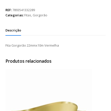
22mmx10m
Vermelha
REF:
7893541332289
quantidade
Categorias:
Fitas
,
Gorgorão
Descrição
Fita Gorgorão 22mmx10m Vermelha
Produtos relacionados