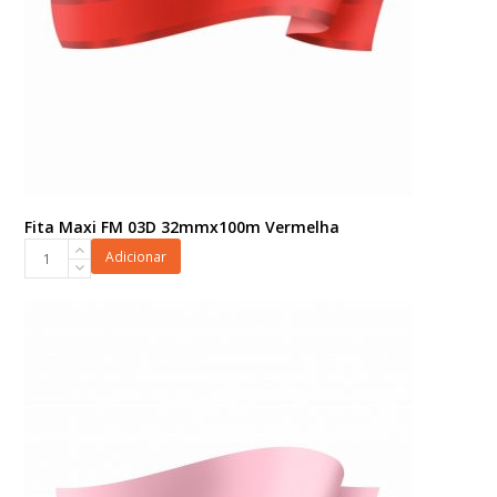
Fita Maxi FM 03D 32mmx100m Vermelha
Fita
Adicionar
Maxi
FM
03D
32mmx100m
Vermelha
quantidade