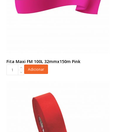
Fita Maxi FM 100L 32mmx150m Pink
Fita
Adicionar
Maxi
FM
100L
32mmx150m
Pink
quantidade