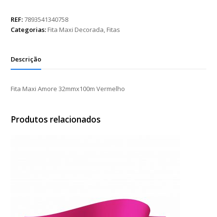
Amore
32mmx100m
REF:
7893541340758
Vermelho
Categorias:
Fita Maxi Decorada
,
Fitas
quantidade
Descrição
Fita Maxi Amore 32mmx100m Vermelho
Produtos relacionados