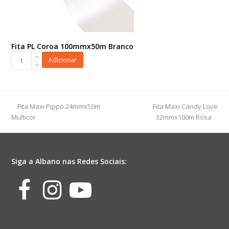
Fita PL Coroa 100mmx50m Branco
Fita
Adicionar
PL
Coroa
100mmx50m
Branco
previous
next
Fita Maxi Pippo 24mmx50m
Fita Maxi Candy Love
quantidade
post:
post:
Multicor
32mmx100m Rosa
Siga a Albano nas Redes Sociais:
Facebook
Instagram
Youtube