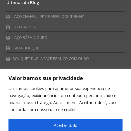
Últimas do Blog
LAÇO CHANEL – FITA PAPERLOOK TIFFANY
LAÇO RÁPHIA
LAÇO RÁPHIA OURO
CAIXA BOUQUET
BOUQUET DUPLA FACE BRANCO COM OURO
Valorizamos sua privacidade
Fale Conosco
Utilizamos cookies para aprimorar sua experiência de
Televendas:
navegação, exibir anúncios ou conteúdo personalizado e
0800 701 4866
analisar nosso tráfego. Ao clicar em “Aceitar todos”, você
televendas@albano.com.br
concorda com nosso uso de cookies.
SAC:
sac@albano.com.br
Intitucional:
Aceitar tudo
institucional@albano.com.br