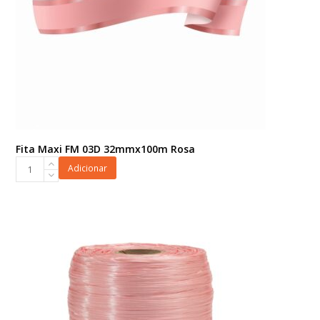
Fita Maxi FM 03D 32mmx100m Rosa
Fita
Adicionar
Maxi
FM
03D
32mmx100m
Rosa
quantidade