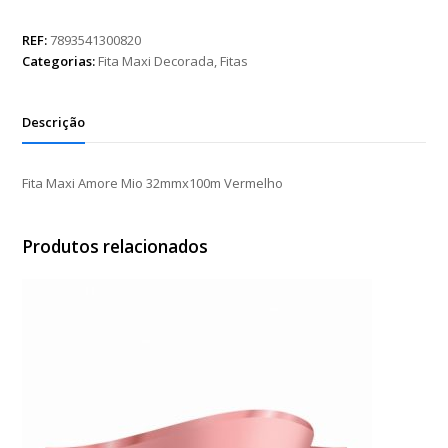
Amore
Mio
REF:
7893541300820
32mmx100m
Categorias:
Fita Maxi Decorada
,
Fitas
Vermelho
quantidade
Descrição
Fita Maxi Amore Mio 32mmx100m Vermelho
Produtos relacionados