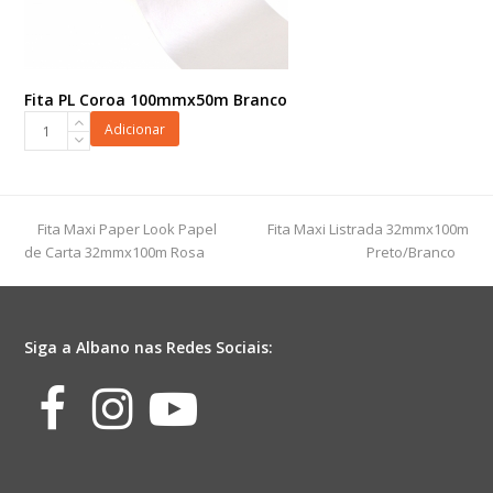
Fita PL Coroa 100mmx50m Branco
Fita
Adicionar
PL
Coroa
100mmx50m
Branco
previous
next
Fita Maxi Paper Look Papel
Fita Maxi Listrada 32mmx100m
quantidade
post:
post:
de Carta 32mmx100m Rosa
Preto/Branco
Siga a Albano nas Redes Sociais:
Facebook
Instagram
Youtube