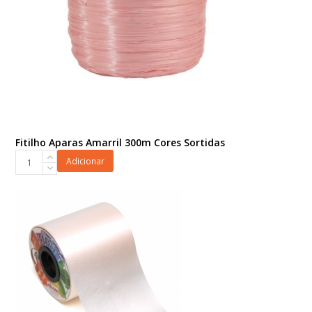
Fitilho Aparas Amarril 300m Cores Sortidas
Fitilho
Adicionar
Aparas
Amarril
300m
Cores
Sortidas
quantidade