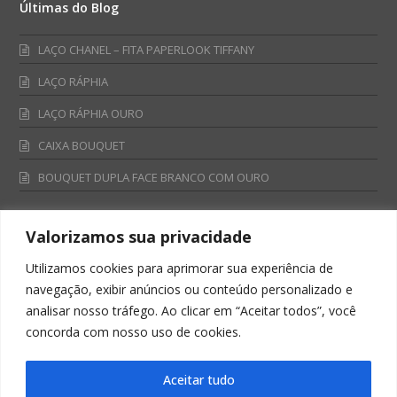
Últimas do Blog
LAÇO CHANEL – FITA PAPERLOOK TIFFANY
LAÇO RÁPHIA
LAÇO RÁPHIA OURO
CAIXA BOUQUET
BOUQUET DUPLA FACE BRANCO COM OURO
Valorizamos sua privacidade
Fale Conosco
Utilizamos cookies para aprimorar sua experiência de
Televendas:
navegação, exibir anúncios ou conteúdo personalizado e
0800 701 4866
analisar nosso tráfego. Ao clicar em “Aceitar todos”, você
televendas@albano.com.br
concorda com nosso uso de cookies.
SAC:
sac@albano.com.br
Intitucional:
Aceitar tudo
institucional@albano.com.br