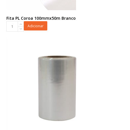
Fita PL Coroa 100mmx50m Branco
Fita
Adicionar
PL
Coroa
100mmx50m
Branco
quantidade