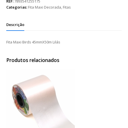
45mmX50m
REF:
7893541255175
Lilás
Categorias:
Fita Maxi Decorada
,
Fitas
quantidade
Descrição
Fita Maxi Birds 45mmX50m Lilás
Produtos relacionados