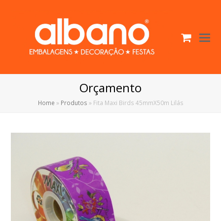
Cart
O
Mo
M
Orçamento
Home
»
Produtos
»
Fita Maxi Birds 45mmX50m Lilás