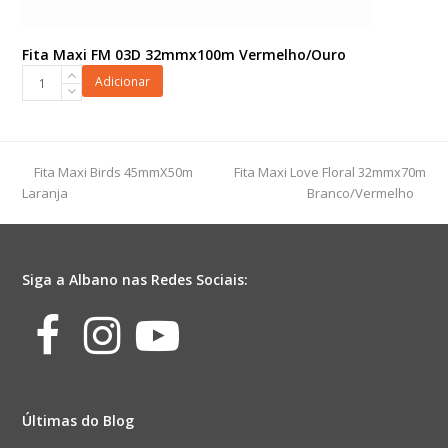
Fita Maxi FM 03D 32mmx100m Vermelho/Ouro
Fita
Adicionar
Maxi
FM
03D
32mmx100m
previous
next
Fita Maxi Birds 45mmX50m
Fita Maxi Love Floral 32mmx70m
Vermelho/Ouro
post:
post:
Laranja
Branco/Vermelho
quantidade
Siga a Albano nas Redes Sociais:
Facebook
Instagram
Youtube
Últimas do Blog