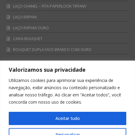
LAÇO CHANEL – FITA PAPERLOOK TIFFANY
LAÇO RÁPHIA
LAÇO RÁPHIA OURO
CAIXA BOUQUET
BOUQUET DUPLA FACE BRANCO COM OURO
Valorizamos sua privacidade
Fale Conosco
Utilizamos cookies para aprimorar sua experiência de
Televendas:
navegação, exibir anúncios ou conteúdo personalizado e
0800 701 4866
analisar nosso tráfego. Ao clicar em “Aceitar todos”, você
televendas@albano.com.br
concorda com nosso uso de cookies.
SAC:
sac@albano.com.br
Intitucional:
Aceitar tudo
institucional@albano.com.br
Personalizar