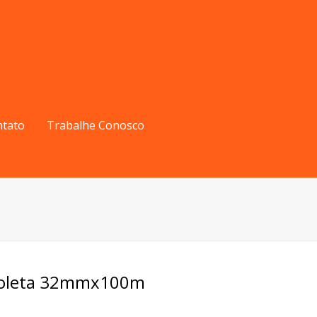
ntato
Trabalhe Conosco
rboleta 32mmx100m