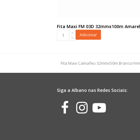
Fita Maxi FM 03D 32mmx100m Amare
Fita
Adicionar
Maxi
FM
03D
32mmx100m
previous
Fita Maxi Camafeu 32mmx50m Branco/Ve
Amarela
post:
quantidade
Siga a Albano nas Redes Sociais:
Facebook
Instagr
Yout