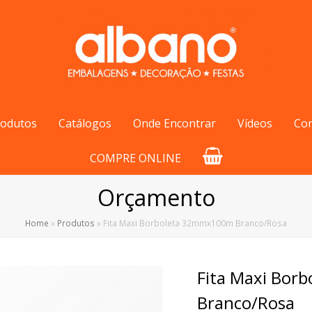
rodutos
Catálogos
Onde Encontrar
Vídeos
Co
COMPRE ONLINE
Orçamento
Home
»
Produtos
»
Fita Maxi Borboleta 32mmx100m Branco/Rosa
Fita Maxi Bo
Branco/Rosa