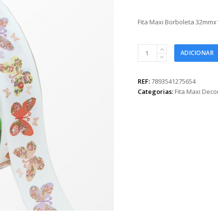
Fita Maxi Borboleta 32mm
Fita
ADICIONAR
Maxi
Borboleta
32mmx100m
REF:
7893541275654
Branco/Rosa
Categorias:
Fita Maxi Dec
quantidade