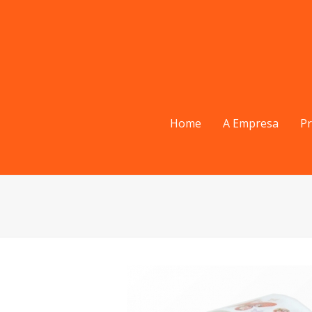
Home
A Empresa
P