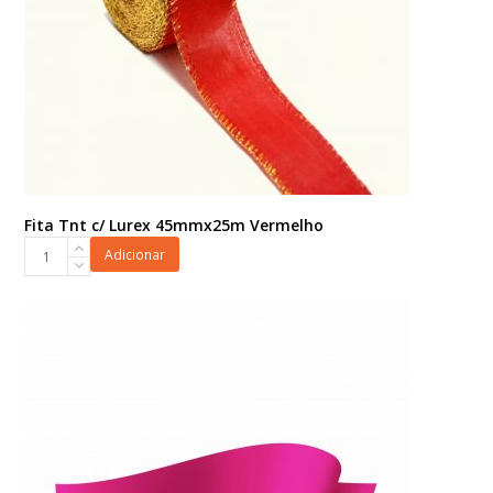
Fita Tnt c/ Lurex 45mmx25m Vermelho
Fita
Adicionar
Tnt
c/
Lurex
45mmx25m
Vermelho
quantidade