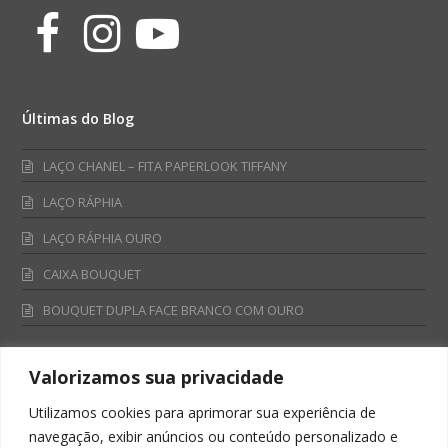
Facebook
Instagram
Youtube
Últimas do Blog
LAÇO CHANEL – FITA PAPERLOOK TIFFANY
LAÇO RÁPHIA
LAÇO RÁPHIA OURO
CAIXA BOUQUET
BOUQUET DUPLA FACE BRANCO COM OURO
Valorizamos sua privacidade
Fale Conosco
Utilizamos cookies para aprimorar sua experiência de
Televendas:
navegação, exibir anúncios ou conteúdo personalizado e
0800 701 4866