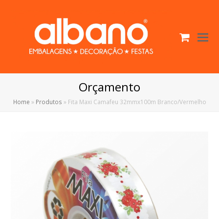
Cart
O
Mo
M
Orçamento
Home
»
Produtos
»
Fita Maxi Camafeu 32mmx100m Branco/Vermelho