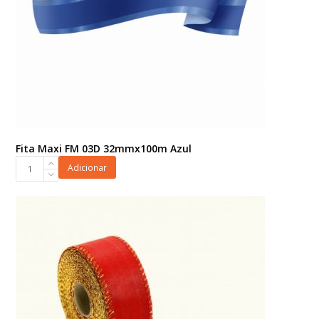
Fita Maxi FM 03D 32mmx100m Azul
Fita
Adicionar
Maxi
FM
03D
32mmx100m
Azul
quantidade