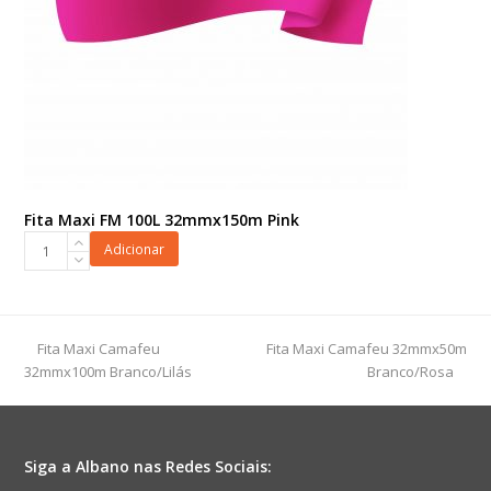
Fita Maxi FM 100L 32mmx150m Pink
Fita
Adicionar
Maxi
FM
100L
32mmx150m
previous
next
Fita Maxi Camafeu
Fita Maxi Camafeu 32mmx50m
Pink
post:
post:
32mmx100m Branco/Lilás
Branco/Rosa
quantidade
Siga a Albano nas Redes Sociais: