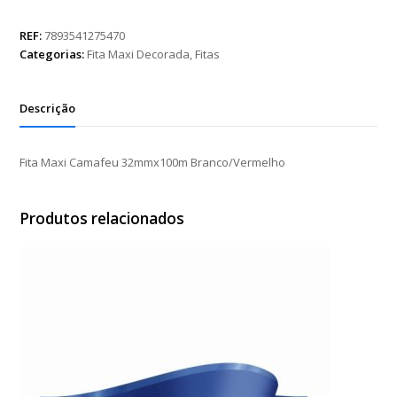
Camafeu
32mmx100m
REF:
7893541275470
Branco/Vermelho
Categorias:
Fita Maxi Decorada
,
Fitas
quantidade
Descrição
Fita Maxi Camafeu 32mmx100m Branco/Vermelho
Produtos relacionados