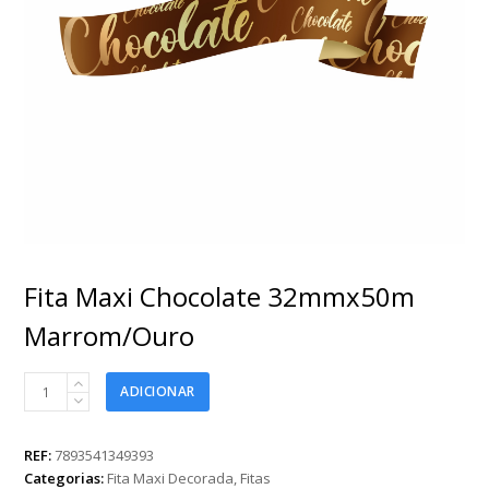
Fita Maxi Chocolate 32mmx50m
Marrom/Ouro
Fita
ADICIONAR
Maxi
Chocolate
32mmx50m
REF:
7893541349393
Marrom/Ouro
Categorias:
Fita Maxi Decorada
,
Fitas