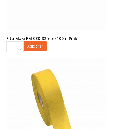
Fita Maxi FM 03D 32mmx100m Pink
Fita
Adicionar
Maxi
FM
03D
32mmx100m
Pink
quantidade