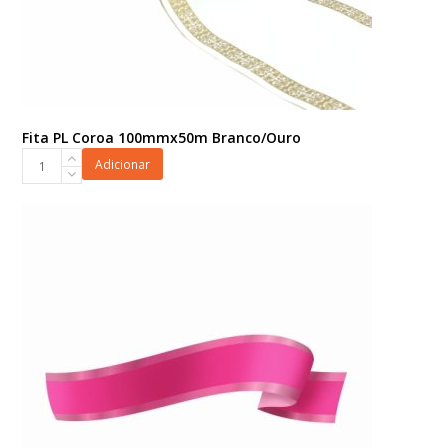
Fita PL Coroa 100mmx50m Branco/Ouro
Fita
Adicionar
PL
Coroa
100mmx50m
Branco/Ouro
quantidade