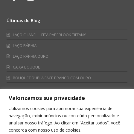
Últimas do Blog
LAÇO CHANEL – FITA PAPERLOOK TIFFANY
LAÇO RÁPHIA
LAÇO RÁPHIA OURO
CAIXA BOUQUET
BOUQUET DUPLA FACE BRANCO COM OURO
Valorizamos sua privacidade
Fale Conosco
Utilizamos cookies para aprimorar sua experiência de
Televendas:
navegação, exibir anúncios ou conteúdo personalizado e
0800 701 4866
analisar nosso tráfego. Ao clicar em “Aceitar todos”, você
televendas@albano.com.br
concorda com nosso uso de cookies.
SAC: