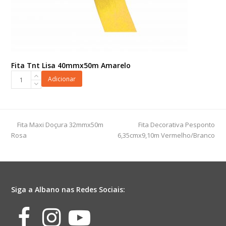
Fita Tnt Lisa 40mmx50m Amarelo
Fita
Adicionar
Tnt
Lisa
40mmx50m
Amarelo
previous
next
Fita Maxi Doçura 32mmx50m
Fita Decorativa Pesponto
quantidade
post:
post:
Rosa
6,35cmx9,10m Vermelho/Branco
Siga a Albano nas Redes Sociais:
Facebook
Instagram
Youtube