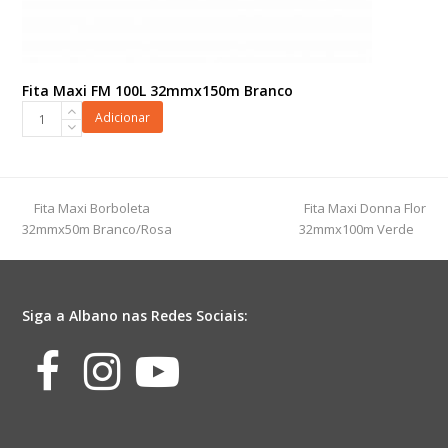
Fita Maxi FM 100L 32mmx150m Branco
Fita
Adicionar
Maxi
FM
100L
32mmx150m
previous
next
Fita Maxi Borboleta
Fita Maxi Donna Flor
Branco
post:
post:
32mmx50m Branco/Rosa
32mmx100m Verde
quantidade
Siga a Albano nas Redes Sociais:
Facebook
Instagram
Youtube