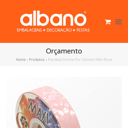
Cart
O
Mo
M
Orçamento
Home
»
Produtos
»
Fita Maxi Donna Flor 32mmx100m Rosa