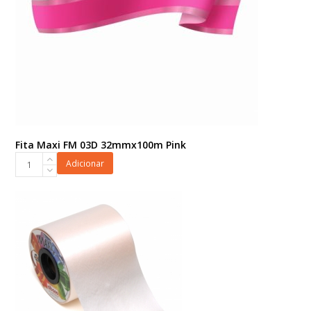
Fita Maxi FM 03D 32mmx100m Pink
Fita
Adicionar
Maxi
FM
03D
32mmx100m
Pink
quantidade