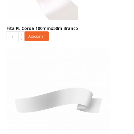
Fita PL Coroa 100mmx50m Branco
Fita
Adicionar
PL
Coroa
100mmx50m
Branco
quantidade