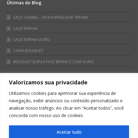
Últimas do Blog
LAÇO CHANEL – FITA PAPERLOOK TIFFANY
LAÇO RÁPHIA
LAÇO RÁPHIA OURO
CAIXA BOUQUET
BOUQUET DUPLA FACE BRANCO COM OURO
Valorizamos sua privacidade
Fale Conosco
Utilizamos cookies para aprimorar sua experiência de
Televendas:
navegação, exibir anúncios ou conteúdo personalizado e
0800 701 4866
analisar nosso tráfego. Ao clicar em “Aceitar todos”, você
televendas@albano.com.br
concorda com nosso uso de cookies.
SAC:
sac@albano.com.br
Intitucional:
Aceitar tudo
institucional@albano.com.br