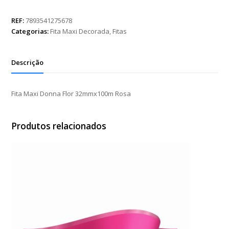
Donna
Flor
REF:
7893541275678
32mmx100m
Categorias:
Fita Maxi Decorada
,
Fitas
Rosa
quantidade
Descrição
Fita Maxi Donna Flor 32mmx100m Rosa
Produtos relacionados