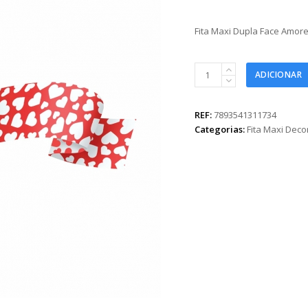
Fita Maxi Dupla Face Amo
Fita
ADICIONAR
Maxi
Dupla
Face
REF:
7893541311734
Amore
Categorias:
Fita Maxi Dec
Mio
32mmx100m
Vermelha
quantidade