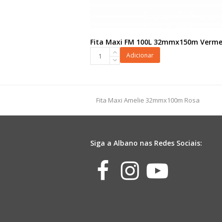
Fita Maxi FM 100L 32mmx150m Verme
Fita
Adicionar
Maxi
FM
100L
32mmx150m
previous
Fita Maxi Amelie 32mmx100m Rosa
Vermelho
post:
quantidade
Siga a Albano nas Redes Sociais:
Facebook
Instagr
Yout