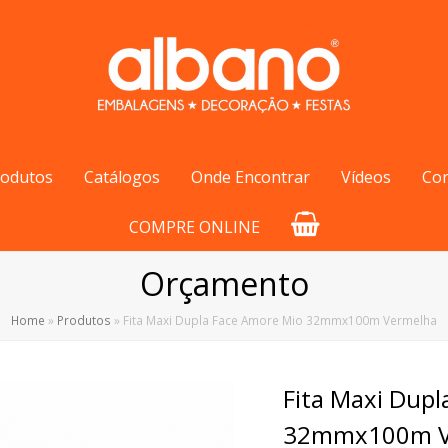
rodutos
Catálogos
Onde Encontrar
Vídeos
Co
COMPRE ONLINE
Orçamento
Home
»
Produtos
»
Fita Maxi Dupla Face Amore Mio 32mmx100m Vermelha
Fita Maxi Dupl
32mmx100m V