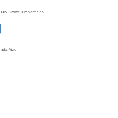
re Mio 32mmx100m Vermelha
orada
,
Fitas