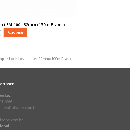
Maxi FM 100L 32mmx150m Branco
Adicionar
150m
 Paper Look Love Letter 32mmx100m Branca
dade
Conosco
endas:
01 4866
endas@albano.com.br
lbano.com.br
cional: