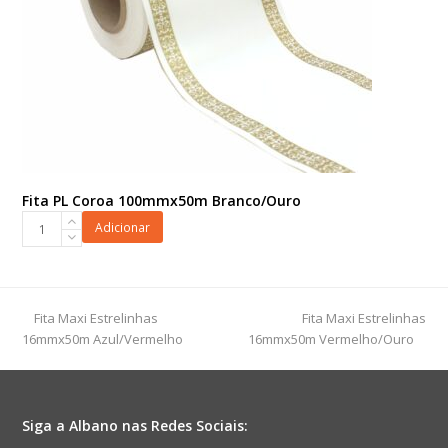
Fita PL Coroa 100mmx50m Branco/Ouro
Fita
Adicionar
PL
Coroa
100mmx50m
Branco/Ouro
previous
next
Fita Maxi Estrelinhas
Fita Maxi Estrelinhas
quantidade
post:
post:
16mmx50m Azul/Vermelho
16mmx50m Vermelho/Ouro
Siga a Albano nas Redes Sociais: