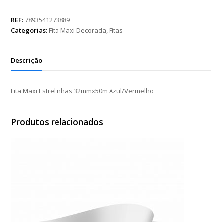
Estrelinhas
32mmx50m
REF:
7893541273889
Azul/Vermelho
Categorias:
Fita Maxi Decorada
,
Fitas
quantidade
Descrição
Fita Maxi Estrelinhas 32mmx50m Azul/Vermelho
Produtos relacionados