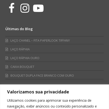
Facebook
Instagram
Youtube
Últimas do Blog
LAÇO CHANEL – FITA PAPERLOOK TIFFANY
LAÇO RÁPHIA
LAÇO RÁPHIA OURO
CAIXA BOUQUET
BOUQUET DUPLA FACE BRANCO COM OURO
Valorizamos sua privacidade
Fale Conosco
Utilizamos cookies para aprimorar sua experiência de
Televendas:
navegação, exibir anúncios ou conteúdo personalizado e
0800 701 4866