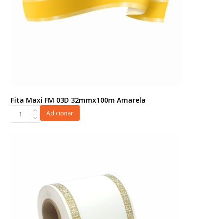
Fita Maxi FM 03D 32mmx100m Amarela
Fita
Adicionar
Maxi
FM
03D
32mmx100m
Amarela
quantidade