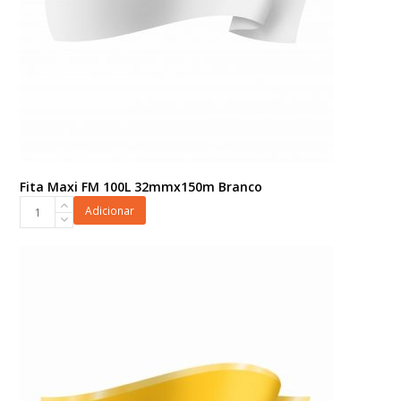
Fita Maxi FM 100L 32mmx150m Branco
Fita
Adicionar
Maxi
FM
100L
32mmx150m
Branco
quantidade