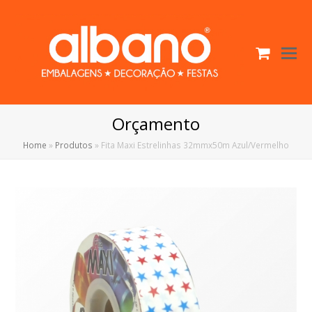
Cart
O
Mo
M
Orçamento
Home
»
Produtos
»
Fita Maxi Estrelinhas 32mmx50m Azul/Vermelho