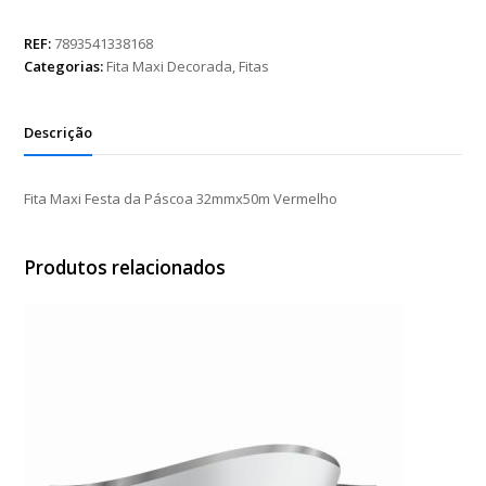
Festa
da
REF:
7893541338168
Páscoa
Categorias:
Fita Maxi Decorada
,
Fitas
32mmx50m
Vermelho
quantidade
Descrição
Fita Maxi Festa da Páscoa 32mmx50m Vermelho
Produtos relacionados