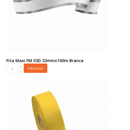
Fita Maxi FM 03D 32mmx100m Branca
Fita
Adicionar
Maxi
FM
03D
32mmx100m
Branca
quantidade