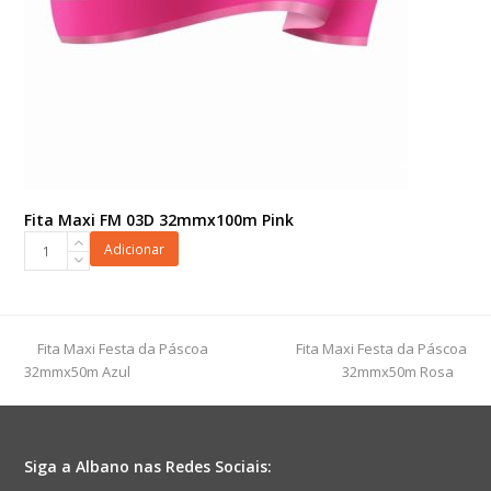
Fita Maxi FM 03D 32mmx100m Pink
Fita
Adicionar
Maxi
FM
03D
32mmx100m
previous
next
Fita Maxi Festa da Páscoa
Fita Maxi Festa da Páscoa
Pink
post:
post:
32mmx50m Azul
32mmx50m Rosa
quantidade
Siga a Albano nas Redes Sociais: