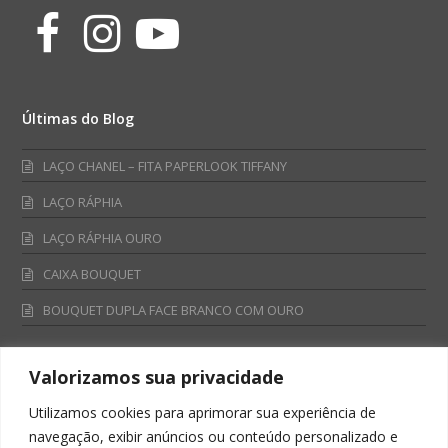
Facebook
Instagram
Youtube
Últimas do Blog
LAÇO CHANEL – FITA PAPERLOOK TIFFANY
LAÇO RÁPHIA
LAÇO RÁPHIA OURO
CAIXA BOUQUET
BOUQUET DUPLA FACE BRANCO COM OURO
Valorizamos sua privacidade
Fale Conosco
Utilizamos cookies para aprimorar sua experiência de
Televendas:
navegação, exibir anúncios ou conteúdo personalizado e
0800 701 4866