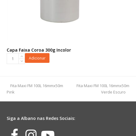
Capa Faixa Coroa 300g Incolor
Capa
Adicionar
Faixa
Coroa
300g
Incolor
previous
next
Fita Maxi FM 100L 16mmx50m
Fita Maxi FM 100L 16mmx50m
quantidade
post:
post:
Pink
Verde Escuro
Siga a Albano nas Redes Sociais:
Facebook
Instagram
Youtube