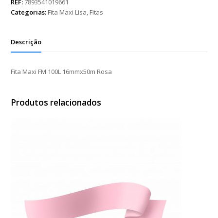
100L
REF:
7893541019661
16mmx50m
Categorias:
Fita Maxi Lisa
,
Fitas
Rosa
quantidade
Descrição
Fita Maxi FM 100L 16mmx50m Rosa
Produtos relacionados