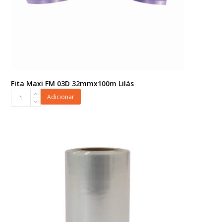
Fita Maxi FM 03D 32mmx100m Lilás
Fita
Adicionar
Maxi
FM
03D
32mmx100m
Lilás
quantidade