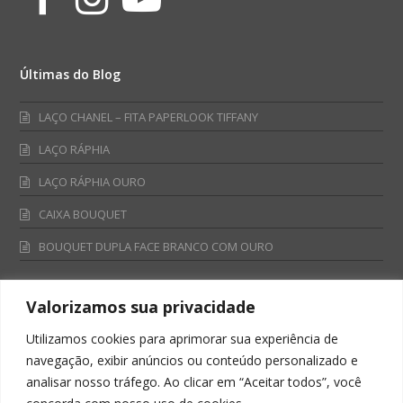
Últimas do Blog
LAÇO CHANEL – FITA PAPERLOOK TIFFANY
LAÇO RÁPHIA
LAÇO RÁPHIA OURO
CAIXA BOUQUET
BOUQUET DUPLA FACE BRANCO COM OURO
Valorizamos sua privacidade
Fale Conosco
Utilizamos cookies para aprimorar sua experiência de
Televendas:
navegação, exibir anúncios ou conteúdo personalizado e
0800 701 4866
analisar nosso tráfego. Ao clicar em “Aceitar todos”, você
televendas@albano.com.br