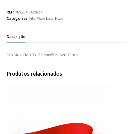
FM
100L
REF:
7893541020827
32mmx50m
Categorias:
Fita Maxi Lisa
,
Fitas
Azul
Claro
quantidade
Descrição
Fita Maxi FM 100L 32mmx50m Azul Claro
Produtos relacionados