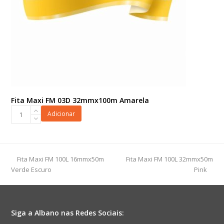
Fita Maxi FM 03D 32mmx100m Amarela
Fita
Adicionar
Maxi
FM
03D
32mmx100m
previous
next
Fita Maxi FM 100L 16mmx50m
Fita Maxi FM 100L 32mmx50m
Amarela
post:
post:
Verde Escuro
Pink
quantidade
Siga a Albano nas Redes Sociais: