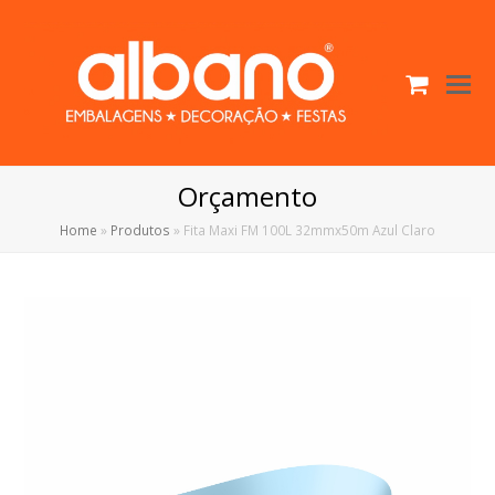
Cart
O
Mo
M
Orçamento
Home
»
Produtos
»
Fita Maxi FM 100L 32mmx50m Azul Claro