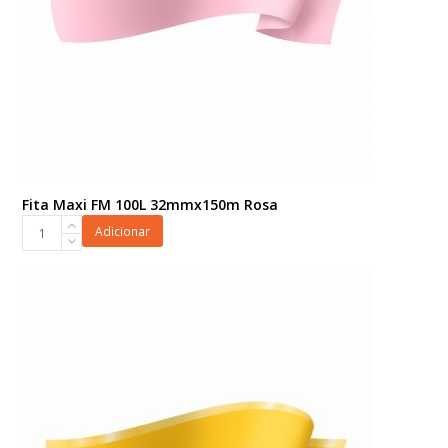
Fita Maxi FM 100L 32mmx150m Rosa
Fita
Adicionar
Maxi
FM
100L
32mmx150m
Rosa
quantidade