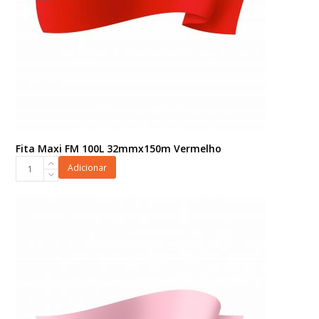
Fita Maxi FM 100L 32mmx150m Vermelho
Fita
Adicionar
Maxi
FM
100L
32mmx150m
Vermelho
quantidade