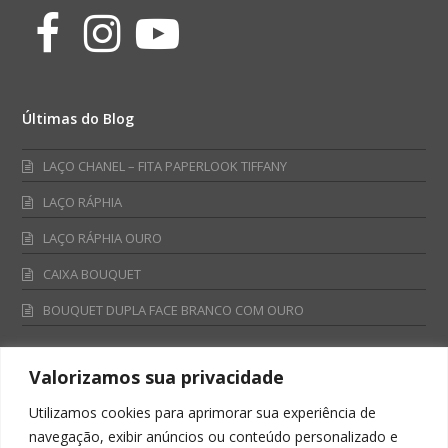
Facebook
Instagram
Youtube
Últimas do Blog
LAÇO CHANEL – FITA PAPERLOOK TIFFANY
LAÇO RÁPHIA
LAÇO RÁPHIA OURO
CAIXA BOUQUET
BOUQUET DUPLA FACE BRANCO COM OURO
Valorizamos sua privacidade
Fale Conosco
Utilizamos cookies para aprimorar sua experiência de
Televendas:
navegação, exibir anúncios ou conteúdo personalizado e
0800 701 4866