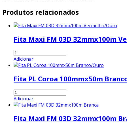
Produtos relacionados
Fita Maxi FM 03D 32mmx100m V
Fita
Maxi
Adicionar
FM
03D
Fita PL Coroa 100mmx50m Branc
32mmx100m
Vermelho/Ouro
quantidade
Fita
PL
Adicionar
Coroa
100mmx50m
Fita Maxi FM 03D 32mmx100m Br
Branco/Ouro
quantidade