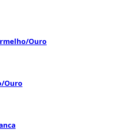
ermelho/Ouro
o/Ouro
anca