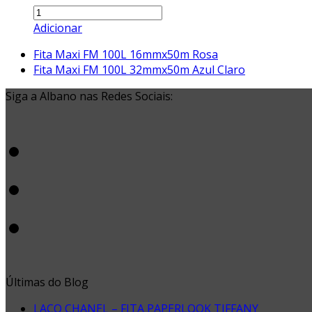
Fita
Maxi
Adicionar
FM
previous
Fita Maxi FM 100L 16mmx50m Rosa
03D
post:
next
Fita Maxi FM 100L 32mmx50m Azul Claro
32mmx100m
post:
Branca
Siga a Albano nas Redes Sociais:
quantidade
Facebook
Instagram
Youtube
Últimas do Blog
LAÇO CHANEL – FITA PAPERLOOK TIFFANY