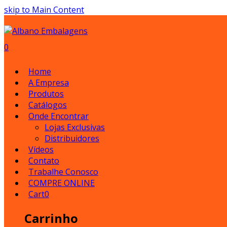
skip to Main Content
Cart
Open
0
Mobile
Menu
Home
A Empresa
Produtos
Catálogos
Onde Encontrar
Lojas Exclusivas
Distribuidores
Vídeos
Contato
Trabalhe Conosco
COMPRE ONLINE
Cart
0
Carrinho