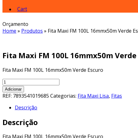
Cart
Orçamento
Home
»
Produtos
»
Fita Maxi FM 100L 16mmx50m Verde E
Fita Maxi FM 100L 16mmx50m Verde 
Fita Maxi FM 100L 16mmx50m Verde Escuro
Fita
Maxi
Adicionar
FM
REF:
7893541019685
Categorias:
Fita Maxi Lisa
,
Fitas
100L
Descrição
16mmx50m
Verde
Descrição
Escuro
quantidade
Fita Maxi FM 100L 16mmx50m Verde Escuro