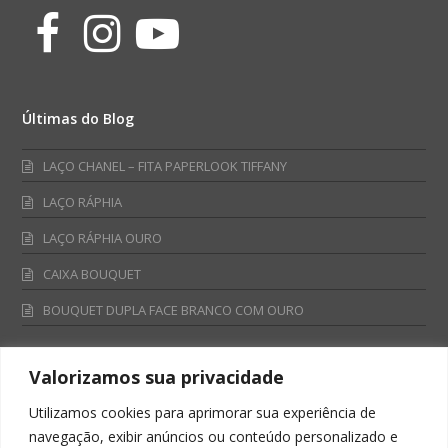
Facebook
Instagram
Youtube
Últimas do Blog
LAÇO CHANEL – FITA PAPERLOOK TIFFANY
LAÇO RÁPHIA
LAÇO RÁPHIA OURO
CAIXA BOUQUET
BOUQUET DUPLA FACE BRANCO COM OURO
Valorizamos sua privacidade
Fale Conosco
Utilizamos cookies para aprimorar sua experiência de
Televendas:
navegação, exibir anúncios ou conteúdo personalizado e
0800 701 4866