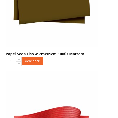
Papel Seda Liso 49cmx69cm 100fls Marrom
Papel
Adicionar
Seda
Liso
49cmx69cm
100fls
Marrom
quantidade