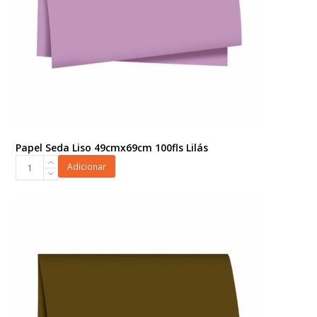
Papel Seda Liso 49cmx69cm 100fls Lilás
Papel
Adicionar
Seda
Liso
49cmx69cm
100fls
Lilás
quantidade