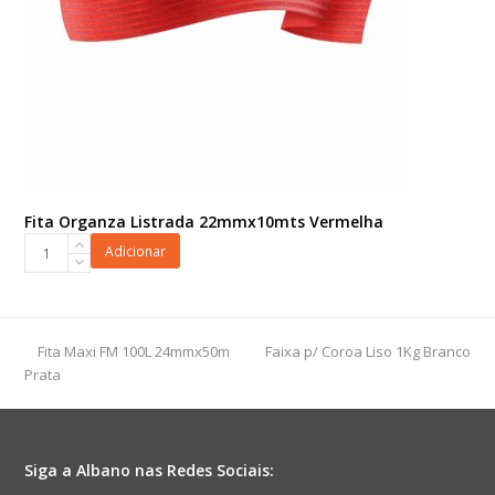
Fita Organza Listrada 22mmx10mts Vermelha
Fita
Adicionar
Organza
Listrada
22mmx10mts
Vermelha
previous
next
Fita Maxi FM 100L 24mmx50m
Faixa p/ Coroa Liso 1Kg Branco
quantidade
post:
post:
Prata
Siga a Albano nas Redes Sociais: