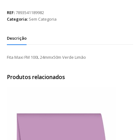
FM
100L
REF:
7893541189982
24mmx50m
Categoria:
Sem Categoria
Verde
Limão
quantidade
Descrição
Fita Maxi FM 100L 24mmx50m Verde Limão
Produtos relacionados