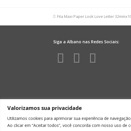
FM
03D
32mmx100m
previous
Fita Maxi Paper Look Love Letter 32mmx
Amarela
post:
quantidade
Siga a Albano nas Redes Sociais:
Facebook
Instagr
Yout
Valorizamos sua privacidade
Utilizamos cookies para aprimorar sua experiência de navegação,
Ao clicar em “Aceitar todos”, você concorda com nosso uso de c
ALBA