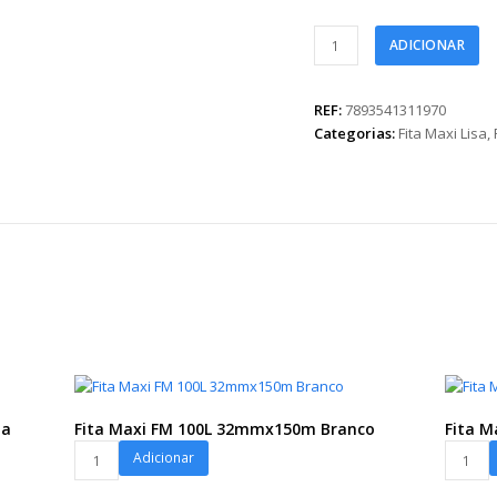
Fita
ADICIONAR
Maxi
FM
100L
REF:
7893541311970
32mmx150m
Categorias:
Fita Maxi Lisa
,
Verde
Oliva
quantidade
la
Fita Maxi FM 100L 32mmx150m Branco
Fita 
Fita
Fita
Adicionar
Maxi
Maxi