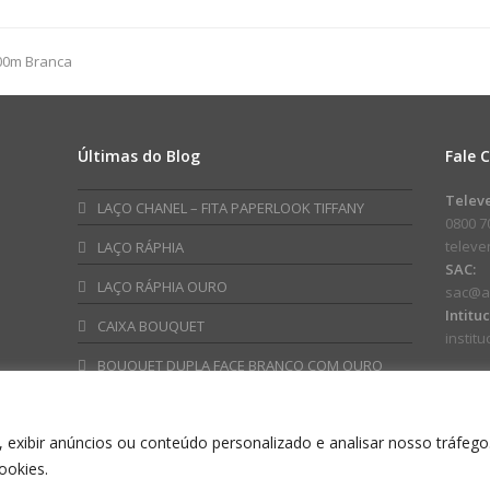
FM
FM
100L
03D
32mmx150m
32mmx
100m Branca
Branco
Rosa
quantidade
quanti
Últimas do Blog
Fale 
am
ube
Telev
LAÇO CHANEL – FITA PAPERLOOK TIFFANY
0800 7
telev
LAÇO RÁPHIA
SAC:
LAÇO RÁPHIA OURO
sac@a
Intitu
CAIXA BOUQUET
instit
BOUQUET DUPLA FACE BRANCO COM OURO
 exibir anúncios ou conteúdo personalizado e analisar nosso tráfego
ookies.
NO EMBALAGENS ESPECIAIS INDUSTRIA E COMERCIO LTDA CNPJ: 60.576.311/00