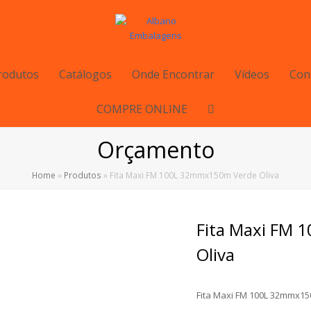
rodutos
Catálogos
Onde Encontrar
Vídeos
Con
COMPRE ONLINE
Orçamento
Home
»
Produtos
»
Fita Maxi FM 100L 32mmx150m Verde Oliva
Fita Maxi FM
Oliva
Fita Maxi FM 100L 32mmx15