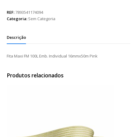
FM
100L
REF:
7893541174094
Emb.
Categoria:
Sem Categoria
Individual
16mmx50m
Pink
Descrição
quantidade
Fita Maxi FM 100L Emb. Individual 16mmx50m Pink
Produtos relacionados