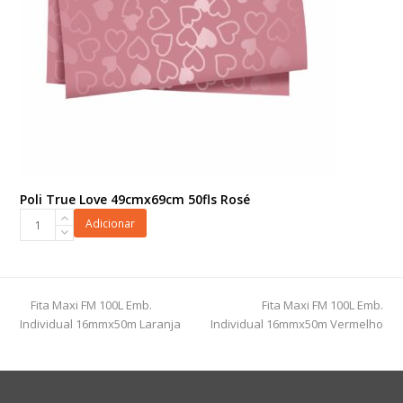
quantidade
Poli True Love 49cmx69cm 50fls Rosé
Poli
Adicionar
True
Love
49cmx69cm
50fls
previous
next
Fita Maxi FM 100L Emb.
Fita Maxi FM 100L Emb.
Rosé
post:
post:
Individual 16mmx50m Laranja
Individual 16mmx50m Vermelho
quantidade