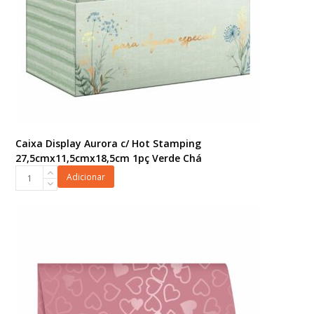
Caixa Display Aurora c/ Hot Stamping
27,5cmx11,5cmx18,5cm 1pç Verde Chá
Caixa
Adicionar
Display
Aurora
c/
Hot
Stamping
27,5cmx11,5cmx18,5cm
1pç
Verde
Chá