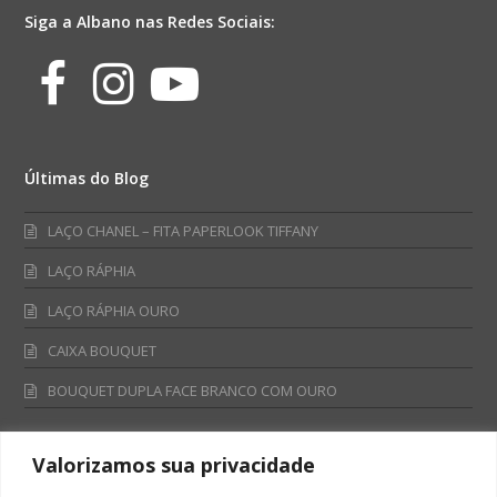
Siga a Albano nas Redes Sociais:
Facebook
Instagram
Youtube
Últimas do Blog
LAÇO CHANEL – FITA PAPERLOOK TIFFANY
LAÇO RÁPHIA
LAÇO RÁPHIA OURO
CAIXA BOUQUET
BOUQUET DUPLA FACE BRANCO COM OURO
Valorizamos sua privacidade
Fale Conosco