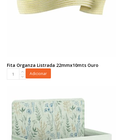
Fita Organza Listrada 22mmx10mts Ouro
Fita
Adicionar
Organza
Listrada
22mmx10mts
Ouro
quantidade