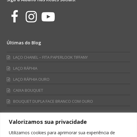
Facebook
Instagram
Youtube
Últimas do Blog
LAÇO CHANEL – FITA PAPERLOOK TIFFANY
LAÇO RÁPHIA
LAÇO RÁPHIA OURO
CAIXA BOUQUET
BOUQUET DUPLA FACE BRANCO COM OURO
Valorizamos sua privacidade
Fale Conosco
Utilizamos cookies para aprimorar sua experiência de
Televendas: