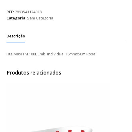
FM
100L
REF:
7893541174018
Emb.
Categoria:
Sem Categoria
Individual
16mmx50m
Rosa
Descrição
quantidade
Fita Maxi FM 100L Emb. Individual 16mmx50m Rosa
Produtos relacionados