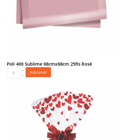
Poli 400 Sublime 68cmx68cm 25fls Rosé
Poli
Adicionar
400
Sublime
68cmx68cm
25fls
Rosé
quantidade