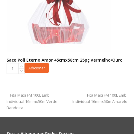
Saco Poli Eterno Amor 45cmx58cm 25pç Vermelho/Ouro
Saco
Adicionar
Poli
Eterno
Amor
45cmx58cm
previous
next
Fita Maxi FM 100L Emb.
Fita Maxi FM 100L Emb.
25pç
post:
post:
Individual 16mmx50m Verde
Individual 16mmx50m Amarelo
Vermelho/Ouro
Bandeira
quantidade
Siga a Albano nas Redes Sociais: