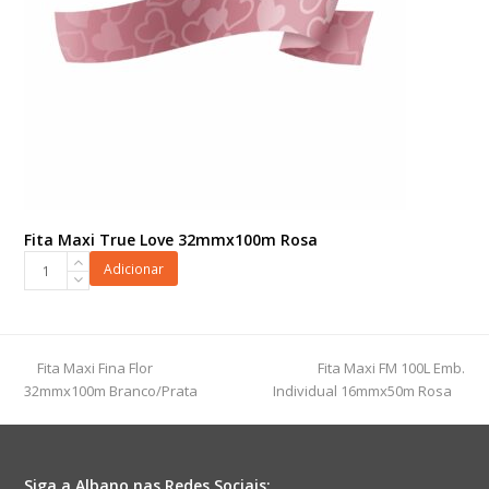
Fita Maxi True Love 32mmx100m Rosa
Fita
Adicionar
Maxi
True
Love
32mmx100m
previous
next
Fita Maxi Fina Flor
Fita Maxi FM 100L Emb.
Rosa
post:
post:
32mmx100m Branco/Prata
Individual 16mmx50m Rosa
quantidade
Siga a Albano nas Redes Sociais: