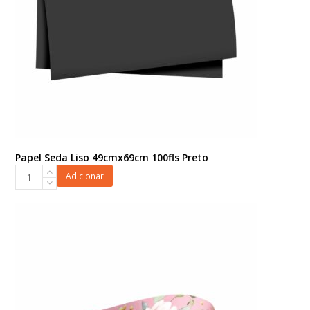
Papel Seda Liso 49cmx69cm 100fls Preto
Papel
Adicionar
Seda
Liso
49cmx69cm
100fls
Preto
quantidade