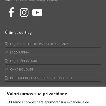
Facebook
Instagram
Youtube
Últimas do Blog
LAÇO CHANEL – FITA PAPERLOOK TIFFANY
LAÇO RÁPHIA
LAÇO RÁPHIA OURO
CAIXA BOUQUET
BOUQUET DUPLA FACE BRANCO COM OURO
Valorizamos sua privacidade
Fale Conosco
Utilizamos cookies para aprimorar sua experiência de
Televendas: