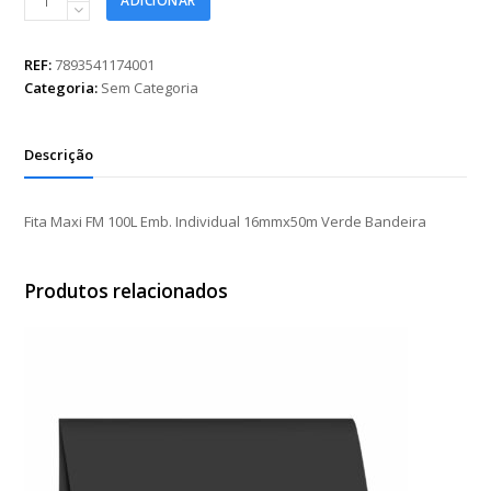
ADICIONAR
Maxi
FM
100L
REF:
7893541174001
Emb.
Categoria:
Sem Categoria
Individual
16mmx50m
Verde
Descrição
Bandeira
quantidade
Fita Maxi FM 100L Emb. Individual 16mmx50m Verde Bandeira
Produtos relacionados