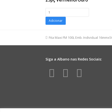
Saco
Poli
Eterno
Adicionar
Amor
60cmx88cm
25pç
previous
Fita Maxi FM 100L Emb. Individual 16mmx
Vermelho/Ouro
post:
quantidade
Siga a Albano nas Redes Sociais:
Facebook
Instagr
Yout