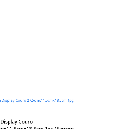
 Display Couro
cmx11,5cmx18,5cm 1pç Marrom