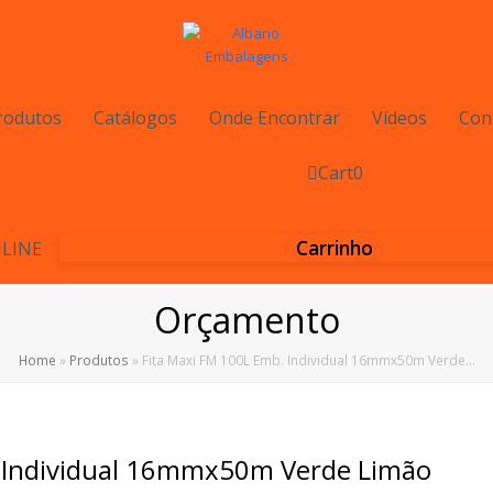
rodutos
Catálogos
Onde Encontrar
Vídeos
Con
Cart
0
Carrinho
LINE
Orçamento
Home
»
Produtos
»
Fita Maxi FM 100L Emb. Individual 16mmx50m Verde…
. Individual 16mmx50m Verde Limão