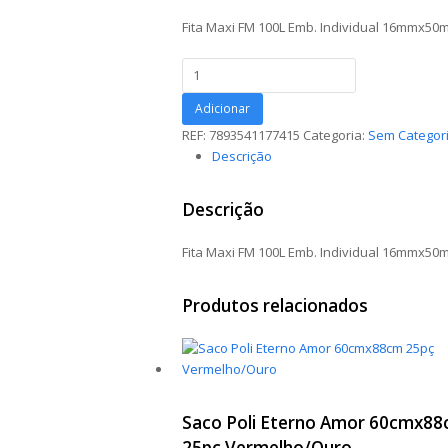
Fita Maxi FM 100L Emb. Individual 16mmx50
Fita
Maxi
FM
Adicionar
100L
REF:
7893541177415
Categoria:
Sem Categor
Emb.
Descrição
Individual
16mmx50m
Descrição
Verde
Limão
Fita Maxi FM 100L Emb. Individual 16mmx50
quantidade
Produtos relacionados
Saco Poli Eterno Amor 60cmx8
25pç Vermelho/Ouro