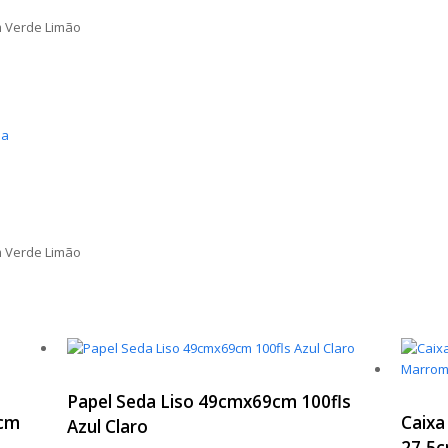
m Verde Limão
ia
m Verde Limão
Papel Seda Liso 49cmx69cm 100fls
8cm
Caixa
Azul Claro
27,5