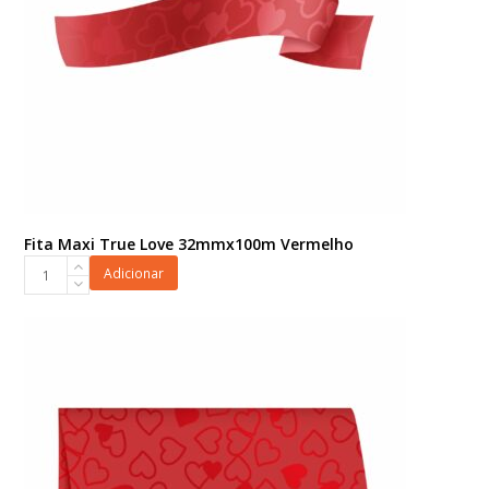
Fita Maxi True Love 32mmx100m Vermelho
Fita
Adicionar
Maxi
True
Love
32mmx100m
Vermelho
quantidade