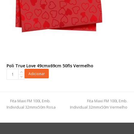
Poli True Love 49cmx69cm 50fls Vermelho
Poli
Adicionar
True
Love
49cmx69cm
50fls
previous
next
Fita Maxi FM 100L Emb.
Fita Maxi FM 100L Emb.
Vermelho
post:
post:
Individual 32mmx50m Rosa
Individual 32mmx50m Vermelho
quantidade