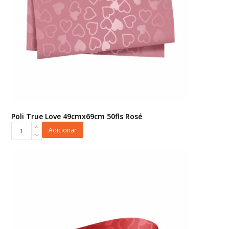
Poli True Love 49cmx69cm 50fls Rosé
Poli
Adicionar
True
Love
49cmx69cm
50fls
Rosé
quantidade