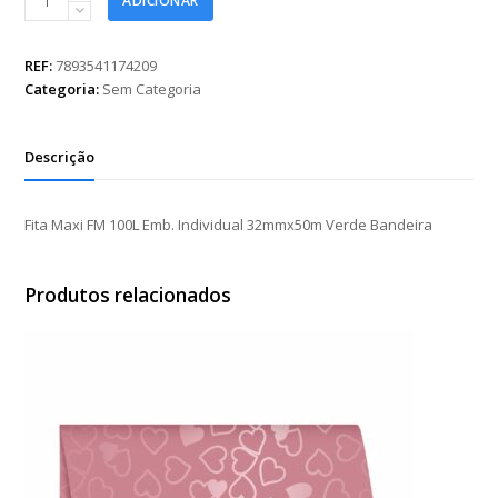
ADICIONAR
Maxi
FM
100L
REF:
7893541174209
Emb.
Categoria:
Sem Categoria
Individual
32mmx50m
Verde
Descrição
Bandeira
quantidade
Fita Maxi FM 100L Emb. Individual 32mmx50m Verde Bandeira
Produtos relacionados