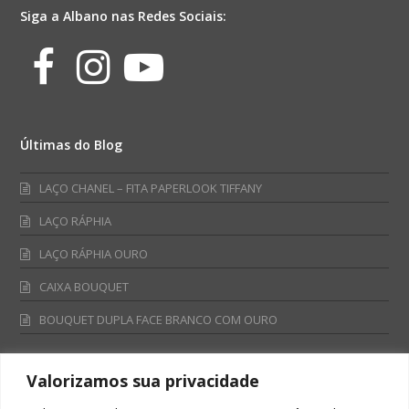
Siga a Albano nas Redes Sociais:
Facebook
Instagram
Youtube
Últimas do Blog
LAÇO CHANEL – FITA PAPERLOOK TIFFANY
LAÇO RÁPHIA
LAÇO RÁPHIA OURO
CAIXA BOUQUET
BOUQUET DUPLA FACE BRANCO COM OURO
Valorizamos sua privacidade
Fale Conosco