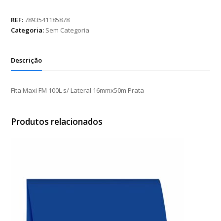
FM
100L
REF:
7893541185878
s/
Categoria:
Sem Categoria
Lateral
16mmx50m
Prata
Descrição
quantidade
Fita Maxi FM 100L s/ Lateral 16mmx50m Prata
Produtos relacionados