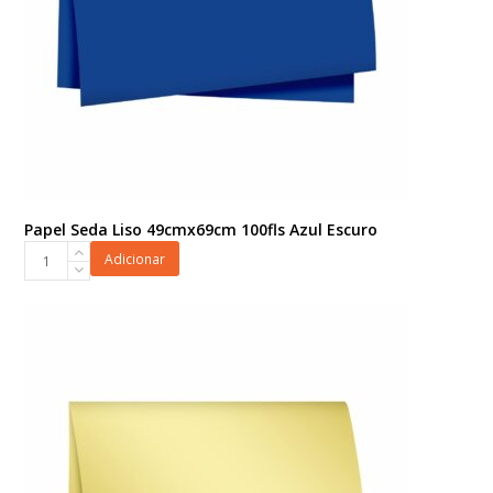
Papel Seda Liso 49cmx69cm 100fls Azul Escuro
Papel
Adicionar
Seda
Liso
49cmx69cm
100fls
Azul
Escuro
quantidade