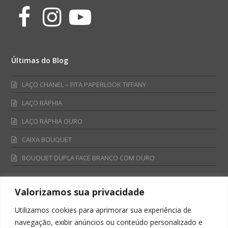
Facebook
Instagram
Youtube
Últimas do Blog
LAÇO CHANEL – FITA PAPERLOOK TIFFANY
LAÇO RÁPHIA
LAÇO RÁPHIA OURO
CAIXA BOUQUET
BOUQUET DUPLA FACE BRANCO COM OURO
Valorizamos sua privacidade
Fale Conosco
Utilizamos cookies para aprimorar sua experiência de
Televendas:
navegação, exibir anúncios ou conteúdo personalizado e
0800 701 4866