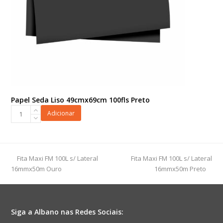
Papel Seda Liso 49cmx69cm 100fls Preto
Papel
Adicionar
Seda
Liso
49cmx69cm
100fls
previous
next
Fita Maxi FM 100L s/ Lateral
Fita Maxi FM 100L s/ Lateral
Preto
post:
post:
16mmx50m Ouro
16mmx50m Preto
quantidade
Siga a Albano nas Redes Sociais: