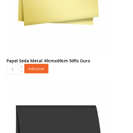
Papel Seda Metal 49cmx69cm 50fls Ouro
Papel
Adicionar
Seda
Metal
49cmx69cm
50fls
Ouro
quantidade