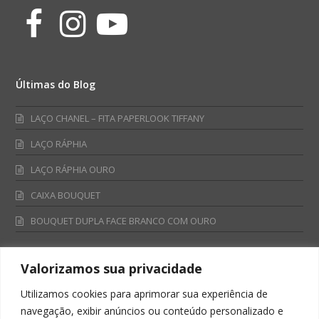
Facebook
Instagram
Youtube
Últimas do Blog
LAÇO CHANEL – FITA PAPERLOOK TIFFANY
LAÇO RÁPHIA
LAÇO RÁPHIA OURO
CAIXA BOUQUET
BOUQUET DUPLA FACE BRANCO COM OURO
Valorizamos sua privacidade
Fale Conosco
Utilizamos cookies para aprimorar sua experiência de
Televendas:
navegação, exibir anúncios ou conteúdo personalizado e
0800 701 4866