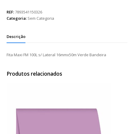
FM
100L
REF:
7893541150326
s/
Categoria:
Sem Categoria
Lateral
16mmx50m
Verde
Descrição
Bandeira
quantidade
Fita Maxi FM 100L s/ Lateral 16mmx50m Verde Bandeira
Produtos relacionados