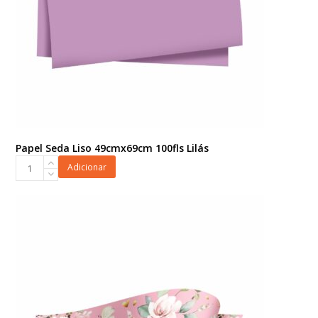
Papel Seda Liso 49cmx69cm 100fls Lilás
Papel
Adicionar
Seda
Liso
49cmx69cm
100fls
Lilás
quantidade