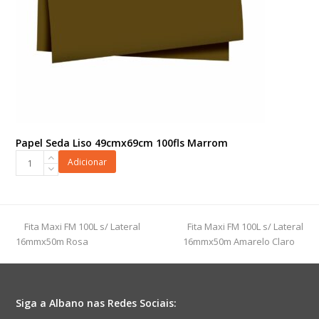
Papel Seda Liso 49cmx69cm 100fls Marrom
Papel
Adicionar
Seda
Liso
49cmx69cm
100fls
previous
next
Fita Maxi FM 100L s/ Lateral
Fita Maxi FM 100L s/ Lateral
Marrom
post:
post:
16mmx50m Rosa
16mmx50m Amarelo Claro
quantidade
Siga a Albano nas Redes Sociais: