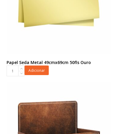
Papel Seda Metal 49cmx69cm 50fls Ouro
Papel
Adicionar
Seda
Metal
49cmx69cm
50fls
Ouro
quantidade