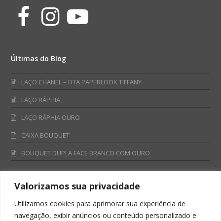
Facebook
Instagram
Youtube
Últimas do Blog
LAÇO CHANEL – FITA PAPERLOOK TIFFANY
LAÇO RÁPHIA
LAÇO RÁPHIA OURO
CAIXA BOUQUET
BOUQUET DUPLA FACE BRANCO COM OURO
Valorizamos sua privacidade
Fale Conosco
Utilizamos cookies para aprimorar sua experiência de
Televendas:
navegação, exibir anúncios ou conteúdo personalizado e
0800 701 4866