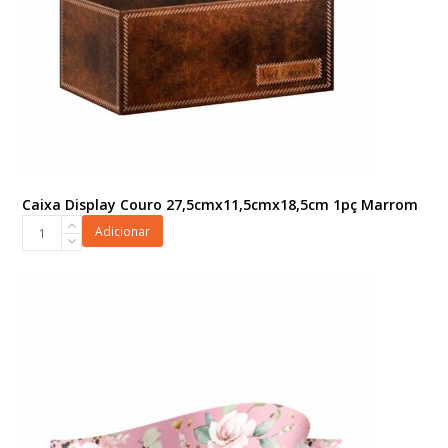
Caixa Display Couro 27,5cmx11,5cmx18,5cm 1pç Marrom
Caixa
Adicionar
Display
Couro
27,5cmx11,5cmx18,5cm
1pç
Marrom
quantidade