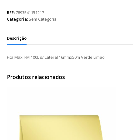
FM
100L
REF:
7893541151217
s/
Categoria:
Sem Categoria
Lateral
16mmx50m
Verde
Descrição
Limão
quantidade
Fita Maxi FM 100L s/ Lateral 16mmx50m Verde Limão
Produtos relacionados