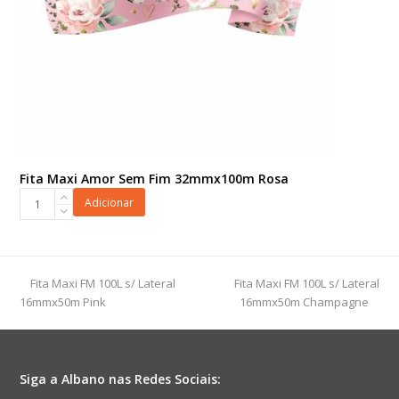
Fita Maxi Amor Sem Fim 32mmx100m Rosa
Fita
Adicionar
Maxi
Amor
Sem
Fim
previous
next
Fita Maxi FM 100L s/ Lateral
Fita Maxi FM 100L s/ Lateral
32mmx100m
post:
post:
16mmx50m Pink
16mmx50m Champagne
Rosa
quantidade
Siga a Albano nas Redes Sociais: