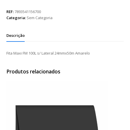
FM
100L
REF:
7893541156700
s/
Categoria:
Sem Categoria
Lateral
24mmx50m
Amarelo
Descrição
quantidade
Fita Maxi FM 100L s/ Lateral 24mmx50m Amarelo
Produtos relacionados