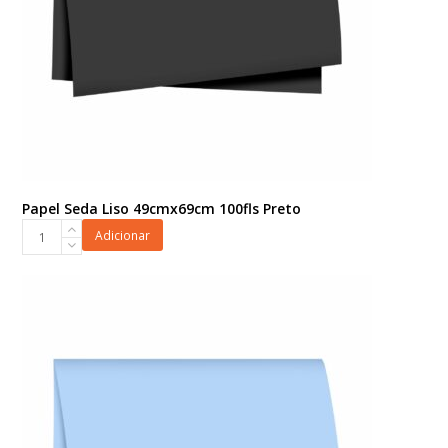
Papel Seda Liso 49cmx69cm 100fls Preto
Papel
Adicionar
Seda
Liso
49cmx69cm
100fls
Preto
quantidade