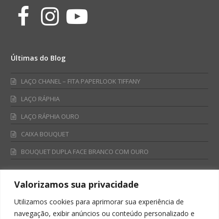
Facebook
Instagram
Youtube
Últimas do Blog
LAÇO CHANEL – FITA PAPERLOOK TIFFANY
LAÇO RÁPHIA
LAÇO RÁPHIA OURO
CAIXA BOUQUET
BOUQUET DUPLA FACE BRANCO COM OURO
Valorizamos sua privacidade
Fale Conosco
Utilizamos cookies para aprimorar sua experiência de
Televendas:
navegação, exibir anúncios ou conteúdo personalizado e
0800 701 4866