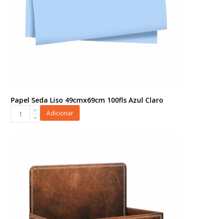
Papel Seda Liso 49cmx69cm 100fls Azul Claro
Papel
Adicionar
Seda
Liso
49cmx69cm
100fls
Azul
Claro
quantidade