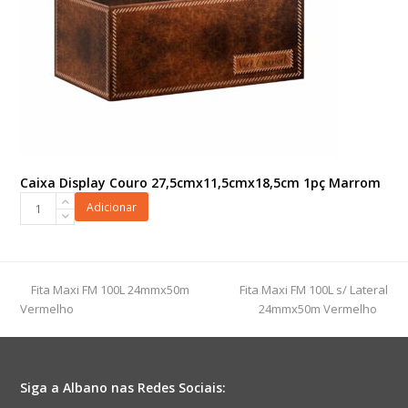
Caixa Display Couro 27,5cmx11,5cmx18,5cm 1pç Marrom
Caixa
Adicionar
Display
Couro
27,5cmx11,5cmx18,5cm
1pç
previous
next
Fita Maxi FM 100L 24mmx50m
Fita Maxi FM 100L s/ Lateral
Marrom
post:
post:
Vermelho
24mmx50m Vermelho
quantidade
Siga a Albano nas Redes Sociais: