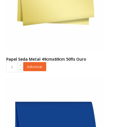
Papel Seda Metal 49cmx69cm 50fls Ouro
Papel
Adicionar
Seda
Metal
49cmx69cm
50fls
Ouro
quantidade