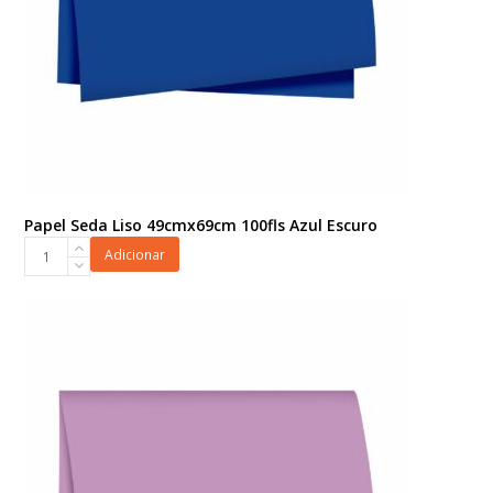
Papel Seda Liso 49cmx69cm 100fls Azul Escuro
Papel
Adicionar
Seda
Liso
49cmx69cm
100fls
Azul
Escuro
quantidade