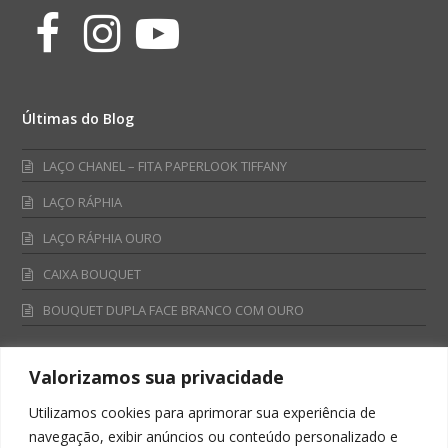
Facebook
Instagram
Youtube
Últimas do Blog
LAÇO CHANEL – FITA PAPERLOOK TIFFANY
LAÇO RÁPHIA
LAÇO RÁPHIA OURO
CAIXA BOUQUET
BOUQUET DUPLA FACE BRANCO COM OURO
Valorizamos sua privacidade
Fale Conosco
Utilizamos cookies para aprimorar sua experiência de
Televendas:
navegação, exibir anúncios ou conteúdo personalizado e
0800 701 4866