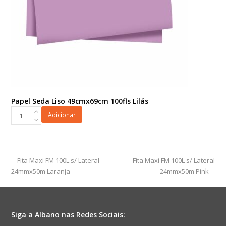
Papel Seda Liso 49cmx69cm 100fls Lilás
Papel
Adicionar
Seda
Liso
49cmx69cm
100fls
previous
next
Fita Maxi FM 100L s/ Lateral
Fita Maxi FM 100L s/ Lateral
Lilás
post:
post:
24mmx50m Laranja
24mmx50m Pink
quantidade
Siga a Albano nas Redes Sociais: