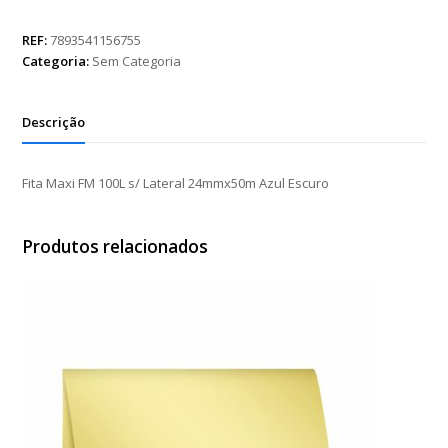
FM
100L
REF:
7893541156755
s/
Categoria:
Sem Categoria
Lateral
24mmx50m
Azul
Descrição
Escuro
quantidade
Fita Maxi FM 100L s/ Lateral 24mmx50m Azul Escuro
Produtos relacionados