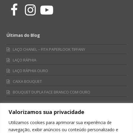
Facebook
Instagram
Youtube
Últimas do Blog
LAÇO CHANEL – FITA PAPERLOOK TIFFANY
LAÇO RÁPHIA
LAÇO RÁPHIA OURO
CAIXA BOUQUET
BOUQUET DUPLA FACE BRANCO COM OURO
Valorizamos sua privacidade
Fale Conosco
Utilizamos cookies para aprimorar sua experiência de
Televendas:
navegação, exibir anúncios ou conteúdo personalizado e
0800 701 4866