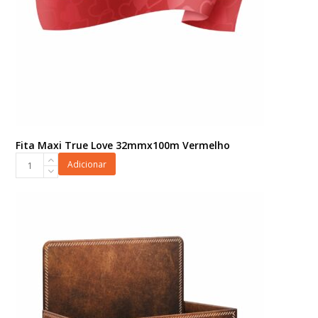
Fita Maxi True Love 32mmx100m Vermelho
Fita
Adicionar
Maxi
True
Love
32mmx100m
Vermelho
quantidade