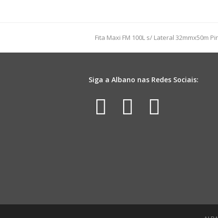
Liso
49cmx69cm
100fls
Lilás
previous
Fita Maxi FM 100L s/ Lateral 32mmx50m Pi
quantidade
post:
Siga a Albano nas Redes Sociais:
Facebook
Instagr
Yout