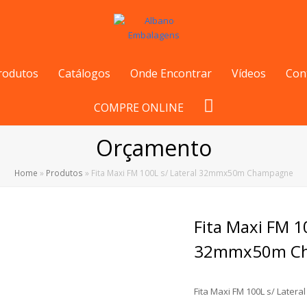
rodutos
Catálogos
Onde Encontrar
Vídeos
Con
COMPRE ONLINE
Orçamento
Home
»
Produtos
»
Fita Maxi FM 100L s/ Lateral 32mmx50m Champagne
Fita Maxi FM 10
32mmx50m C
Fita Maxi FM 100L s/ Lat