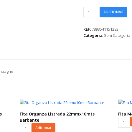
Fita
ADICIONAR
Maxi
FM
100L
REF:
7893541151293
s/
Categoria:
Sem Categoria
Lateral
32mmx50m
Champagne
quantidade
ampagne
s
Fita Organza Listrada 22mmx10mts
Fita 
Fita
Barbante
Fita
Maxi
Adicionar