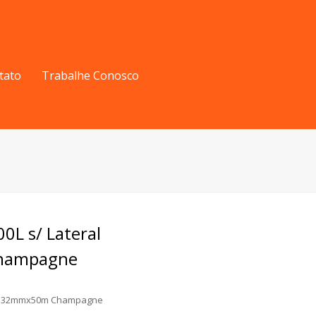
tato
Trabalhe Conosco
0L s/ Lateral
hampagne
eral 32mmx50m Champagne