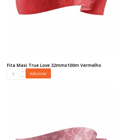
Fita Maxi True Love 32mmx100m Vermelho
Fita
Adicionar
Maxi
True
Love
32mmx100m
Vermelho
quantidade