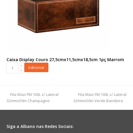
Caixa Display Couro 27,5cmx11,5cmx18,5cm 1pç Marrom
Caixa
Adicionar
Display
Couro
27,5cmx11,5cmx18,5cm
1pç
previous
next
Fita Maxi FM 100L s/ Lateral
Fita Maxi FM 100L s/ Lateral
Marrom
post:
post:
32mmx50m Champagne
32mmx50m Verde Bandeira
quantidade
Siga a Albano nas Redes Sociais: