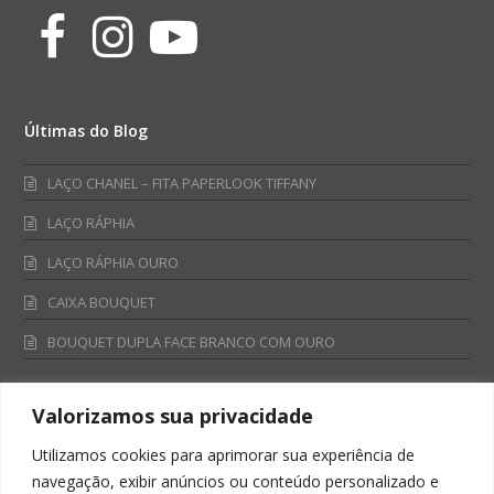
Facebook
Instagram
Youtube
Últimas do Blog
LAÇO CHANEL – FITA PAPERLOOK TIFFANY
LAÇO RÁPHIA
LAÇO RÁPHIA OURO
CAIXA BOUQUET
BOUQUET DUPLA FACE BRANCO COM OURO
Valorizamos sua privacidade
Fale Conosco
Utilizamos cookies para aprimorar sua experiência de
Televendas:
navegação, exibir anúncios ou conteúdo personalizado e
0800 701 4866