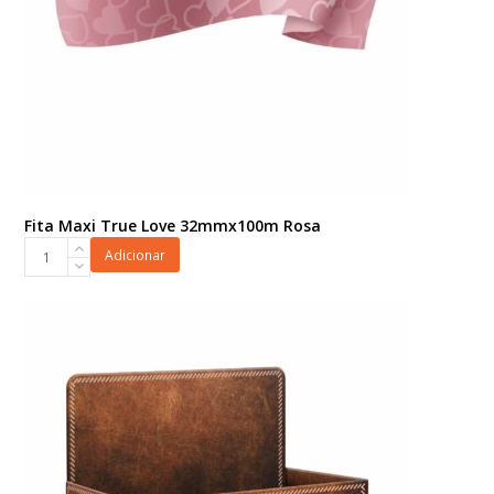
Fita Maxi True Love 32mmx100m Rosa
Fita
Adicionar
Maxi
True
Love
32mmx100m
Rosa
quantidade