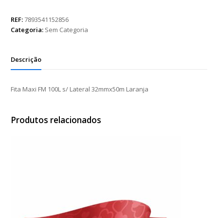
FM
100L
REF:
7893541152856
s/
Categoria:
Sem Categoria
Lateral
32mmx50m
Laranja
Descrição
quantidade
Fita Maxi FM 100L s/ Lateral 32mmx50m Laranja
Produtos relacionados