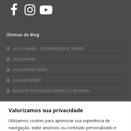
Facebook
Instagram
Youtube
Últimas do Blog
LAÇO CHANEL – FITA PAPERLOOK TIFFANY
LAÇO RÁPHIA
LAÇO RÁPHIA OURO
CAIXA BOUQUET
BOUQUET DUPLA FACE BRANCO COM OURO
Valorizamos sua privacidade
Fale Conosco
Utilizamos cookies para aprimorar sua experiência de
Televendas:
navegação, exibir anúncios ou conteúdo personalizado e
0800 701 4866