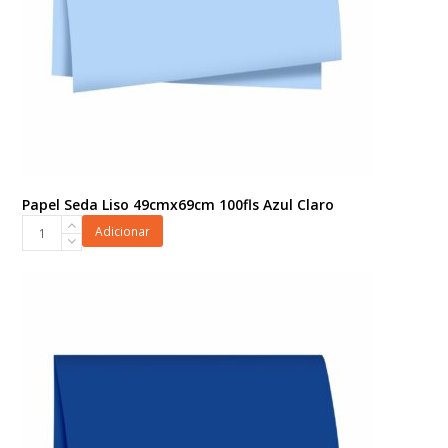
Papel Seda Liso 49cmx69cm 100fls Azul Claro
Papel
Adicionar
Seda
Liso
49cmx69cm
100fls
Azul
Claro
quantidade