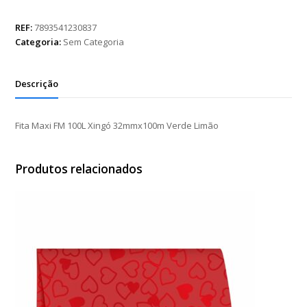
FM
100L
REF:
7893541230837
Xingó
Categoria:
Sem Categoria
32mmx100m
Verde
Limão
Descrição
quantidade
Fita Maxi FM 100L Xingó 32mmx100m Verde Limão
Produtos relacionados