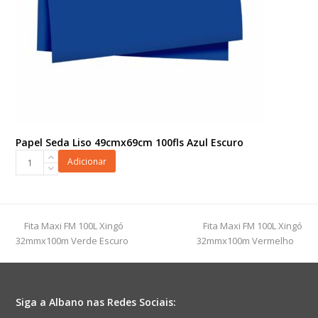
Papel Seda Liso 49cmx69cm 100fls Azul Escuro
Papel
Adicionar
Seda
Liso
49cmx69cm
100fls
previous
next
Fita Maxi FM 100L Xingó
Fita Maxi FM 100L Xingó
Azul
post:
post:
32mmx100m Verde Escuro
32mmx100m Vermelho
Escuro
quantidade
Siga a Albano nas Redes Sociais: