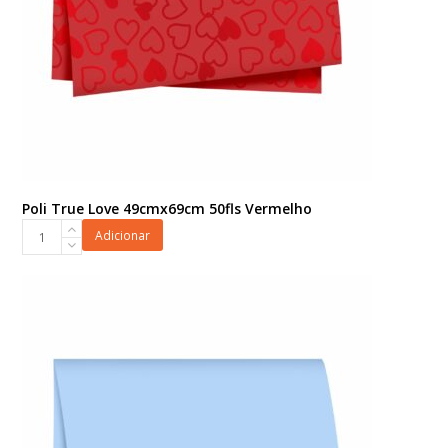
Poli True Love 49cmx69cm 50fls Vermelho
Poli
Adicionar
True
Love
49cmx69cm
50fls
Vermelho
quantidade