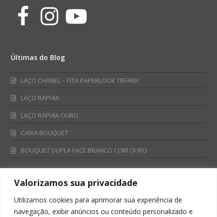
Facebook
Instagram
Youtube
Últimas do Blog
LAÇO CHANEL – FITA PAPERLOOK TIFFANY
LAÇO RÁPHIA
LAÇO RÁPHIA OURO
CAIXA BOUQUET
BOUQUET DUPLA FACE BRANCO COM OURO
Valorizamos sua privacidade
Fale Conosco
Utilizamos cookies para aprimorar sua experiência de
Televendas:
navegação, exibir anúncios ou conteúdo personalizado e
0800 701 4866