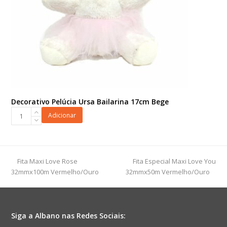
Decorativo Pelúcia Ursa Bailarina 17cm Bege
Decorativo
Adicionar
Pelúcia
Ursa
Bailarina
17cm
previous
next
Fita Maxi Love Rose
Fita Especial Maxi Love You
Bege
post:
post:
32mmx100m Vermelho/Ouro
32mmx50m Vermelho/Ouro
quantidade
Siga a Albano nas Redes Sociais: