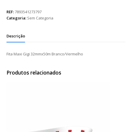
Gigi
32mmx50m
REF:
7893541273797
Branco/Vermelho
Categoria:
Sem Categoria
quantidade
Descrição
Fita Maxi Gigi 32mmx50m Branco/Vermelho
Produtos relacionados