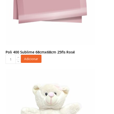
Poli 400 Sublime 68cmx68cm 25fls Rosé
Poli
Adicionar
400
Sublime
68cmx68cm
25fls
Rosé
quantidade