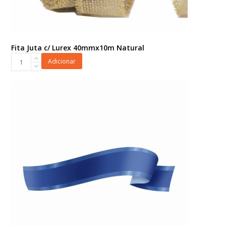
Fita Juta c/ Lurex 40mmx10m Natural
Fita
Adicionar
Juta
c/
Lurex
40mmx10m
Natural
quantidade