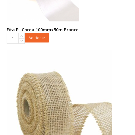
Fita PL Coroa 100mmx50m Branco
Fita
Adicionar
PL
Coroa
100mmx50m
Branco
quantidade