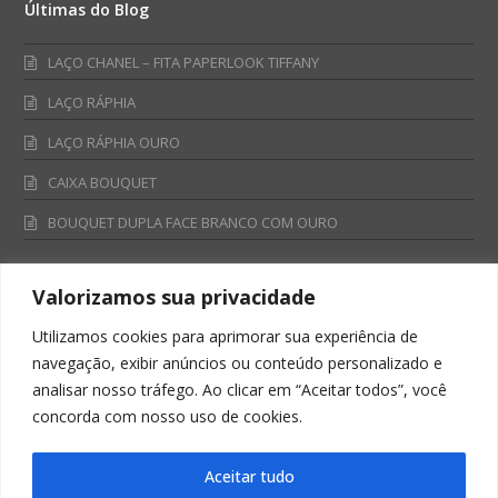
Últimas do Blog
LAÇO CHANEL – FITA PAPERLOOK TIFFANY
LAÇO RÁPHIA
LAÇO RÁPHIA OURO
CAIXA BOUQUET
BOUQUET DUPLA FACE BRANCO COM OURO
Valorizamos sua privacidade
Fale Conosco
Utilizamos cookies para aprimorar sua experiência de
Televendas:
navegação, exibir anúncios ou conteúdo personalizado e
0800 701 4866
analisar nosso tráfego. Ao clicar em “Aceitar todos”, você
televendas@albano.com.br
concorda com nosso uso de cookies.
SAC:
sac@albano.com.br
Intitucional:
Aceitar tudo
institucional@albano.com.br