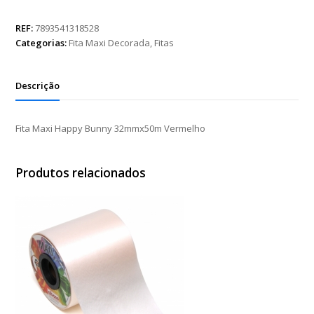
Happy
Bunny
REF:
7893541318528
32mmx50m
Categorias:
Fita Maxi Decorada
,
Fitas
Vermelho
quantidade
Descrição
Fita Maxi Happy Bunny 32mmx50m Vermelho
Produtos relacionados