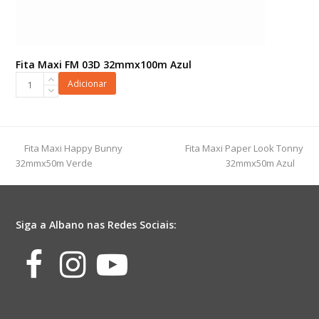
Fita Maxi FM 03D 32mmx100m Azul
Fita
Adicionar
Maxi
FM
03D
32mmx100m
previous
next
Fita Maxi Happy Bunny
Fita Maxi Paper Look Tonny
Azul
post:
post:
32mmx50m Verde
32mmx50m Azul
quantidade
Siga a Albano nas Redes Sociais:
Facebook
Instagram
Youtube