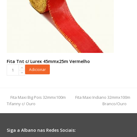
Fita Tnt c/ Lurex 45mmx25m Vermelho
Fita
Adicionar
Tnt
c/
Lurex
45mmx25m
previous
next
Fita Maxi Big Pois 32mmx100m
Fita Maxi Indiano 32mmx100m
Vermelho
post:
post:
Tifanny c/ Ouro
Branco/Ouro
quantidade
Siga a Albano nas Redes Sociais: