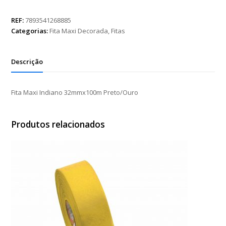
Indiano
32mmx100m
REF:
7893541268885
Preto/Ouro
Categorias:
Fita Maxi Decorada
,
Fitas
quantidade
Descrição
Fita Maxi Indiano 32mmx100m Preto/Ouro
Produtos relacionados