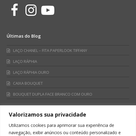
Facebook
Instagram
Youtube
Últimas do Blog
LAÇO CHANEL – FITA PAPERLOOK TIFFANY
LAÇO RÁPHIA
LAÇO RÁPHIA OURO
CAIXA BOUQUET
BOUQUET DUPLA FACE BRANCO COM OURO
Valorizamos sua privacidade
Fale Conosco
Utilizamos cookies para aprimorar sua experiência de
Televendas:
navegação, exibir anúncios ou conteúdo personalizado e
0800 701 4866