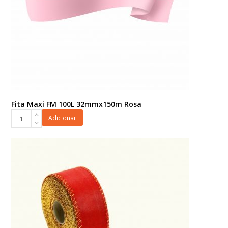
Fita Maxi FM 100L 32mmx150m Rosa
Fita
Adicionar
Maxi
FM
100L
32mmx150m
Rosa
quantidade