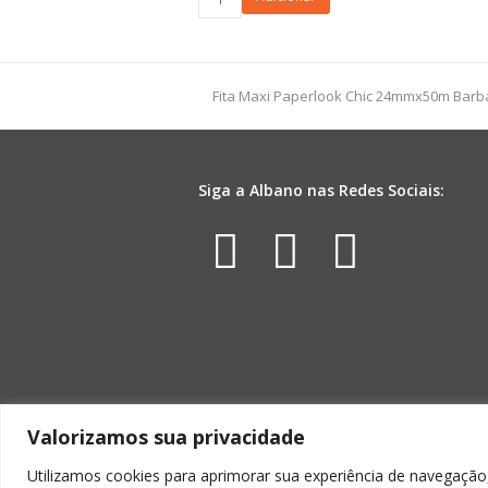
Tnt
c/
Lurex
45mmx25m
previous
Fita Maxi Paperlook Chic 24mmx50m Bar
Vermelho
post:
quantidade
Siga a Albano nas Redes Sociais:
Facebook
Instagr
Yout
Valorizamos sua privacidade
Utilizamos cookies para aprimorar sua experiência de navegação,