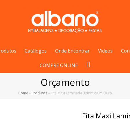
rodutos
Catálogos
Onde Encontrar
Vídeos
Con
COMPRE ONLINE
Orçamento
Home
»
Produtos
»
Fita Maxi Laminada 32mmx50m Ouro
Fita Maxi La