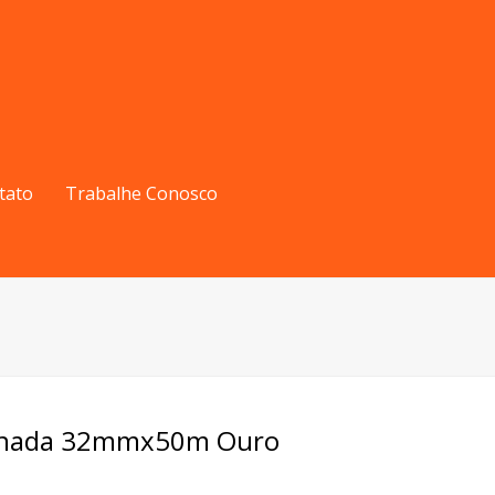
tato
Trabalhe Conosco
minada 32mmx50m Ouro