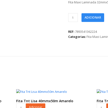
Fita Maxi Laminada 32mm
Fita
ADICIONAR
Maxi
Laminada
32mmx50m
REF:
7893541362224
Ouro
Categorias:
Fita Maxi Lam
quantidade
o
Fita Tnt Lisa 40mmx50m Amarelo
Fita T
Fita
Fita
Adicionar