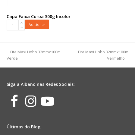
Capa Faixa Coroa 300g Incolor
Capa
Adicionar
Faixa
Coroa
300g
Incolor
previous
next
Fita Maxi Linho 32mmx100m
Fita Maxi Linho 32mmx100m
quantidade
post:
post:
Verde
Vermelho
Siga a Albano nas Redes Sociais:
Facebook
Instagram
Youtube
Últimas do Blog