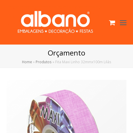
Cart
O
Mo
M
Orçamento
Home
»
Produtos
»
Fita Maxi Linho 32mmx100m Lilás