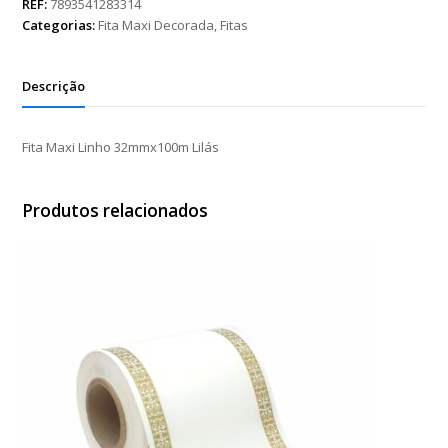
32mmx100m
REF:
7893541283314
Lilás
Categorias:
Fita Maxi Decorada
,
Fitas
quantidade
Descrição
Fita Maxi Linho 32mmx100m Lilás
Produtos relacionados