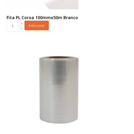
Fita PL Coroa 100mmx50m Branco
Fita
Adicionar
PL
Coroa
100mmx50m
Branco
quantidade