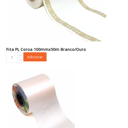
Fita PL Coroa 100mmx50m Branco/Ouro
Fita
Adicionar
PL
Coroa
100mmx50m
Branco/Ouro
quantidade