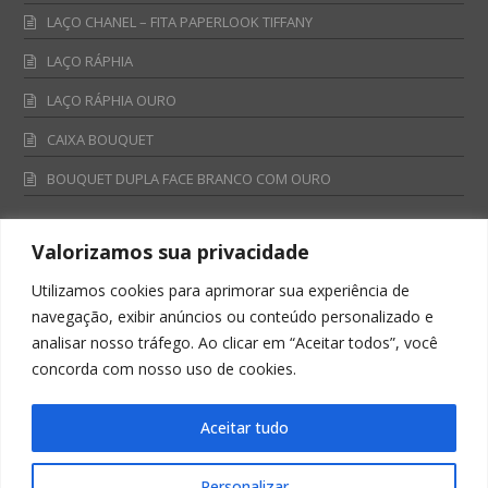
LAÇO CHANEL – FITA PAPERLOOK TIFFANY
LAÇO RÁPHIA
LAÇO RÁPHIA OURO
CAIXA BOUQUET
BOUQUET DUPLA FACE BRANCO COM OURO
Valorizamos sua privacidade
Fale Conosco
Utilizamos cookies para aprimorar sua experiência de
Televendas:
navegação, exibir anúncios ou conteúdo personalizado e
0800 701 4866
analisar nosso tráfego. Ao clicar em “Aceitar todos”, você
televendas@albano.com.br
concorda com nosso uso de cookies.
SAC:
sac@albano.com.br
Intitucional:
Aceitar tudo
institucional@albano.com.br
Personalizar