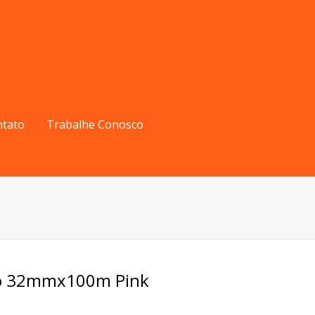
ntato
Trabalhe Conosco
ho 32mmx100m Pink