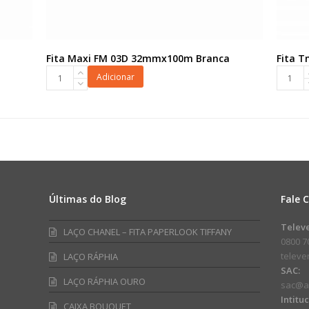
Fita Maxi FM 03D 32mmx100m Branca
Fita T
Fita
Fita
Adicionar
Maxi
Tnt
FM
Lisa
03D
40mmx
32mmx100m
Amarel
Branca
quanti
quantidade
Últimas do Blog
Fale 
am
ube
Telev
LAÇO CHANEL – FITA PAPERLOOK TIFFANY
0800 7
telev
LAÇO RÁPHIA
SAC:
LAÇO RÁPHIA OURO
sac@a
Intitu
CAIXA BOUQUET