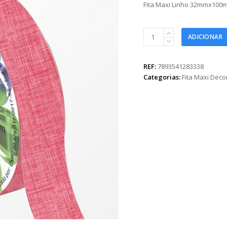
Fita Maxi Linho 32mmx100m
Fita
ADICIONAR
Maxi
Linho
32mmx100m
REF:
7893541283338
Pink
Categorias:
Fita Maxi Dec
quantidade