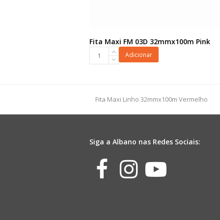
Fita Maxi FM 03D 32mmx100m Pink
Fita
Adicionar
Maxi
FM
03D
32mmx100m
previous
Fita Maxi Linho 32mmx100m Vermelho
Pink
post:
quantidade
Siga a Albano nas Redes Sociais:
Facebook
Instagr
Yout