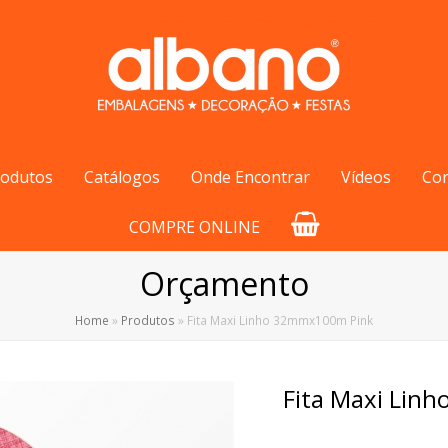
rodutos
Catálogos
Onde Encontrar
Vídeos
Co
COMPRE ONLINE
Orçamento
Home
»
Produtos
»
Fita Maxi Linho 32mmx100m Pink
Fita Maxi Lin