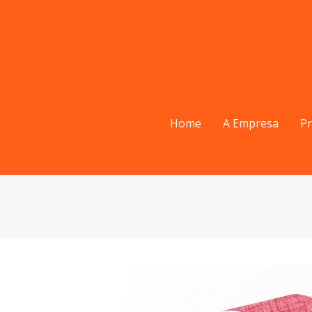
Home
A Empresa
P