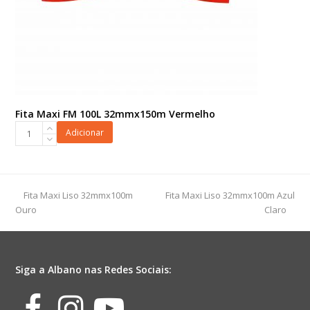
Fita Maxi FM 100L 32mmx150m Vermelho
Fita
Adicionar
Maxi
FM
100L
32mmx150m
previous
next
Fita Maxi Liso 32mmx100m
Fita Maxi Liso 32mmx100m Azul
Vermelho
post:
post:
Ouro
Claro
quantidade
Siga a Albano nas Redes Sociais:
Facebook
Instagram
Youtube