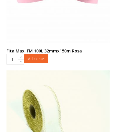
Fita Maxi FM 100L 32mmx150m Rosa
Fita
Adicionar
Maxi
FM
100L
32mmx150m
Rosa
quantidade