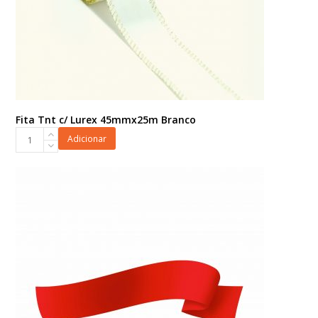
Fita Tnt c/ Lurex 45mmx25m Branco
Fita
Adicionar
Tnt
c/
Lurex
45mmx25m
Branco
quantidade