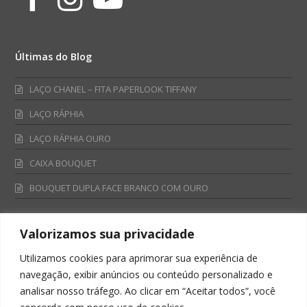
Últimas do Blog
LAÇO CHANEL – FITA PAPERLOOK TIFFANY
LAÇO RÁPHIA
LAÇO RÁPHIA OURO
CAIXA BOUQUET
BOUQUET DUPLA FACE BRANCO COM OURO
Valorizamos sua privacidade
Fale Conosco
Utilizamos cookies para aprimorar sua experiência de
Televendas:
navegação, exibir anúncios ou conteúdo personalizado e
0800 701 4866
analisar nosso tráfego. Ao clicar em “Aceitar todos”, você
televendas@albano.com.br