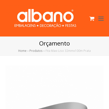
Cart
O
Mo
M
Orçamento
Home
»
Produtos
»
Fita Maxi Liso 32mmx100m Prata