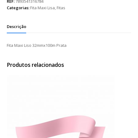
32mmx100m
REF:
7893541316784
Prata
Categorias:
Fita Maxi Lisa
,
Fitas
quantidade
Descrição
Fita Maxi Liso 32mmx100m Prata
Produtos relacionados