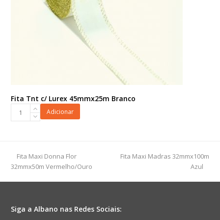
Fita Tnt c/ Lurex 45mmx25m Branco
Fita
Adicionar
Tnt
c/
Lurex
45mmx25m
previous
next
Fita Maxi Donna Flor
Fita Maxi Madras 32mmx100m
Branco
post:
post:
32mmx50m Vermelho/Ouro
Azul
quantidade
Siga a Albano nas Redes Sociais: