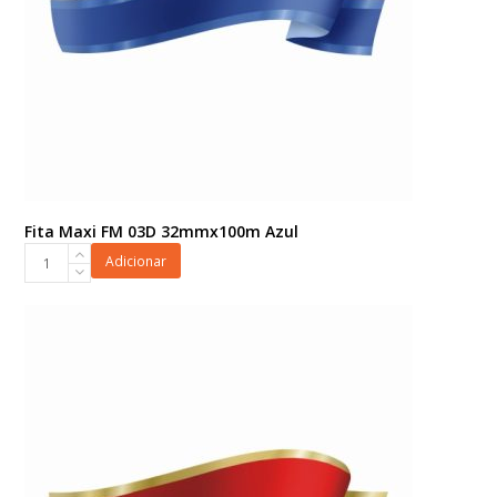
Fita Maxi FM 03D 32mmx100m Azul
Fita
Adicionar
Maxi
FM
03D
32mmx100m
Azul
quantidade