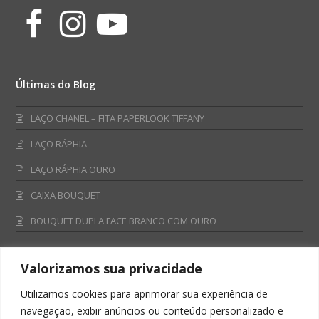
Facebook
Instagram
Youtube
Últimas do Blog
LAÇO CHANEL – FITA PAPERLOOK TIFFANY
LAÇO RÁPHIA
LAÇO RÁPHIA OURO
CAIXA BOUQUET
BOUQUET DUPLA FACE BRANCO COM OURO
Valorizamos sua privacidade
Fale Conosco
Utilizamos cookies para aprimorar sua experiência de
Televendas:
navegação, exibir anúncios ou conteúdo personalizado e
0800 701 4866