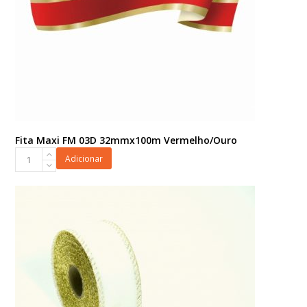
Fita Maxi FM 03D 32mmx100m Vermelho/Ouro
Fita
Adicionar
Maxi
FM
03D
32mmx100m
Vermelho/Ouro
quantidade