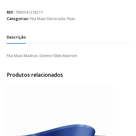
Madras
32mmx100m
REF:
7893541276217
Marrom
Categorias:
Fita Maxi Decorada
,
Fitas
quantidade
Descrição
Fita Maxi Madras 32mmx100m Marrom
Produtos relacionados