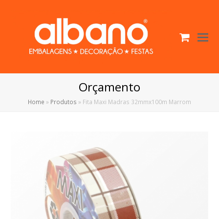
Cart
O
Mo
M
Orçamento
Home
»
Produtos
»
Fita Maxi Madras 32mmx100m Marrom