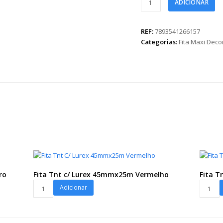
ADICIONAR
Maxi
Miss
32mmx50m
REF:
7893541266157
Preto/Pink
Categorias:
Fita Maxi Dec
quantidade
ro
Fita Tnt c/ Lurex 45mmx25m Vermelho
Fita T
Fita
Fita
Adicionar
Tnt
Tnt
c/
Lisa
Lurex
40mmx