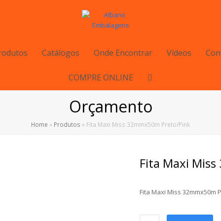
rodutos
Catálogos
Onde Encontrar
Vídeos
Con
COMPRE ONLINE
Orçamento
Home
»
Produtos
»
Fita Maxi Miss 32mmx50m Preto/Pink
Fita Maxi Mis
Fita Maxi Miss 32mmx50m P
Fita