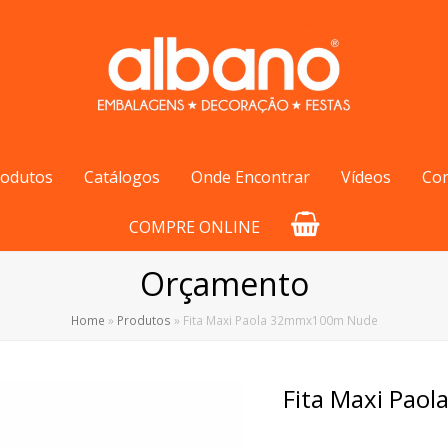
rodutos
Catálogos
Onde Encontrar
Vídeos
Co
COMPRE ONLINE
Orçamento
Home
»
Produtos
»
Fita Maxi Paola 32mmx100m Nude
Fita Maxi Pa