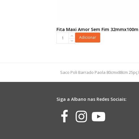
Fita Maxi Amor Sem Fim 32mmx100m
Fita
Adicionar
Maxi
Amor
Sem
Fim
32mmx100m
previous
Saco Poli Barrado Paola 80cmx88cm 25pç
Rosa
post:
quantidade
Siga a Albano nas Redes Sociais:
Facebook
Instagr
Yout