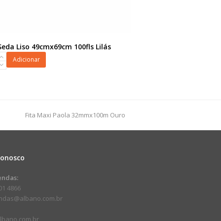
Seda Liso 49cmx69cm 100fls Lilás
Adicionar
9cm
next
Fita Maxi Paola 32mmx100m Ouro
dade
post:
Conosco
endas:
01 4866
endas@albano.com.br
lbano.com.br