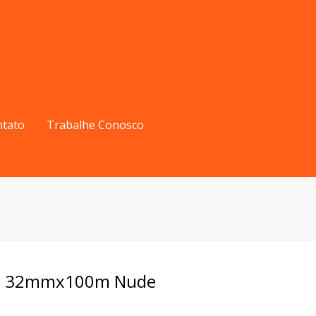
ntato
Trabalhe Conosco
ola 32mmx100m Nude