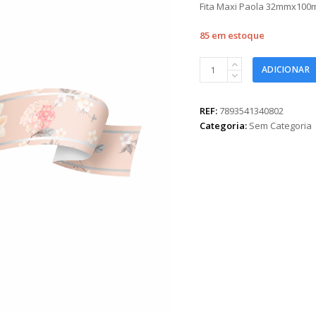
Fita Maxi Paola 32mmx100
85 em estoque
Fita
ADICIONAR
Maxi
Paola
32mmx100m
REF:
7893541340802
Nude
Categoria:
Sem Categoria
quantidade