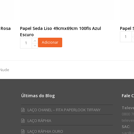
 Rosa
Papel Seda Liso 49cmx69cm 100fls Azul
Papel 
Papel
Escuro
Papel
Seda
Adicionar
Seda
Liso
Liso
49cmx6
49cmx69cm
100fls
100fls
Lilás
 Nude
Azul
quanti
Escuro
quantidade
Últimas do Blog
Fale 
am
ube
Telev
LAÇO CHANEL – FITA PAPERLOOK TIFFANY
0800 7
telev
LAÇO RÁPHIA
SAC:
LAÇO RÁPHIA OURO
sac@a