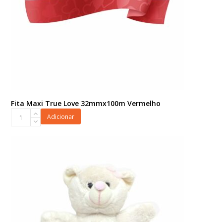
Fita Maxi True Love 32mmx100m Vermelho
Fita
Adicionar
Maxi
True
Love
32mmx100m
Vermelho
quantidade