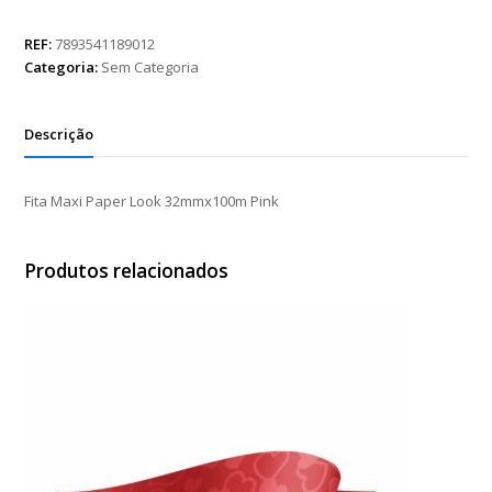
Paper
Look
REF:
7893541189012
32mmx100m
Categoria:
Sem Categoria
Pink
quantidade
Descrição
Fita Maxi Paper Look 32mmx100m Pink
Produtos relacionados