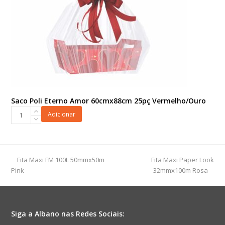
Saco Poli Eterno Amor 60cmx88cm 25pç Vermelho/Ouro
Saco
Adicionar
Poli
Eterno
Amor
60cmx88cm
previous
next
Fita Maxi FM 100L 50mmx50m
Fita Maxi Paper Look
25pç
post:
post:
Pink
32mmx100m Rosa
Vermelho/Ouro
quantidade
Siga a Albano nas Redes Sociais: