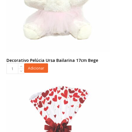
Decorativo Pelúcia Ursa Bailarina 17cm Bege
Decorativo
Adicionar
Pelúcia
Ursa
Bailarina
17cm
Bege
quantidade