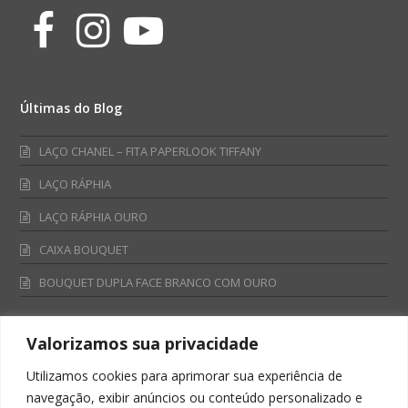
Facebook
Instagram
Youtube
Últimas do Blog
LAÇO CHANEL – FITA PAPERLOOK TIFFANY
LAÇO RÁPHIA
LAÇO RÁPHIA OURO
CAIXA BOUQUET
BOUQUET DUPLA FACE BRANCO COM OURO
Valorizamos sua privacidade
Fale Conosco
Utilizamos cookies para aprimorar sua experiência de
Televendas:
navegação, exibir anúncios ou conteúdo personalizado e
0800 701 4866